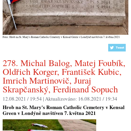
Foto: Hrob na St. Mary's Roman Catholic Cemetery v Kensal Green v Londýně navštíven 7. května 2021
278. Michal Balog, Matej Foubík,
Oldřich Korger, František Kubic,
Imrich Martinovič, Juraj
Skrapčanský, Ferdinand Sopuch
12.08.2021 / 19:54 |
Aktualizováno:
16.08.2021 / 19:34
Hrob na St. Mary's Roman Catholic Cemetery v Kensal
Green v Londýně navštíven 7. května 2021