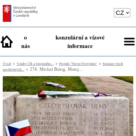
o
konzulární a vízové
nás
informace
>
>
>
Úvod
Vztahy ČR a Spojeného...
Projekt "Never Forgotten"
Seznam všech
> 278. Michal Balog, Matej...
navštívěných...