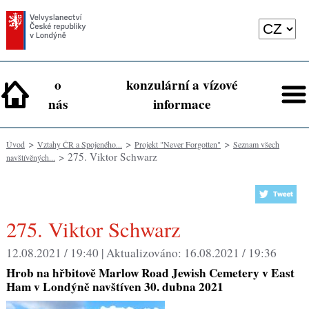
o
konzulární a vízové
nás
informace
>
>
>
Úvod
Vztahy ČR a Spojeného...
Projekt "Never Forgotten"
Seznam všech
> 275. Viktor Schwarz
navštívěných...
275. Viktor Schwarz
12.08.2021 / 19:40 |
Aktualizováno:
16.08.2021 / 19:36
Hrob na hřbitově Marlow Road Jewish Cemetery v East
Ham v Londýně navštíven 30. dubna 2021