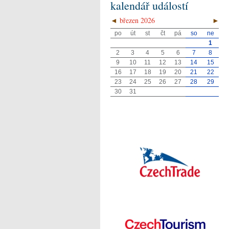
kalendář událostí
◄
březen 2026
►
po
út
st
čt
pá
so
ne
1
2
3
4
5
6
7
8
9
10
11
12
13
14
15
16
17
18
19
20
21
22
23
24
25
26
27
28
29
30
31