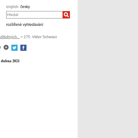
english
česky
Hledat
rozšířené vyhledávání
tívěných...
> 275. Viktor Schwarz
. dubna 2021