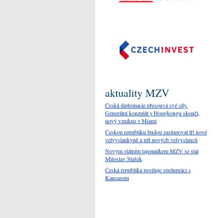
aktuality MZV
Česká diplomacie přesouvá své síly.
Generální konzulát v Hongkongu skončí,
nový vznikne v Miami
Českou republiku budou zastupovat tři nové
velvyslankyně a pět nových velvyslanců
Novým státním tajemníkem MZV se stal
Miloslav Stašek
Česká republika posiluje spolupráci s
Kansasem