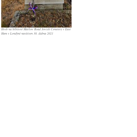
Hrob na hřbitově Marlow Road Jewish Cemetery v East
Ham v Londýně navštíven 30. dubna 2021