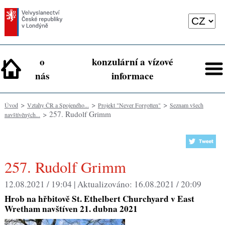
o
konzulární a vízové
nás
informace
>
>
>
Úvod
Vztahy ČR a Spojeného...
Projekt "Never Forgotten"
Seznam všech
> 257. Rudolf Grimm
navštívěných...
257. Rudolf Grimm
12.08.2021 / 19:04 |
Aktualizováno:
16.08.2021 / 20:09
Hrob na hřbitově St. Ethelbert Churchyard v East
Wretham navštíven 21. dubna 2021