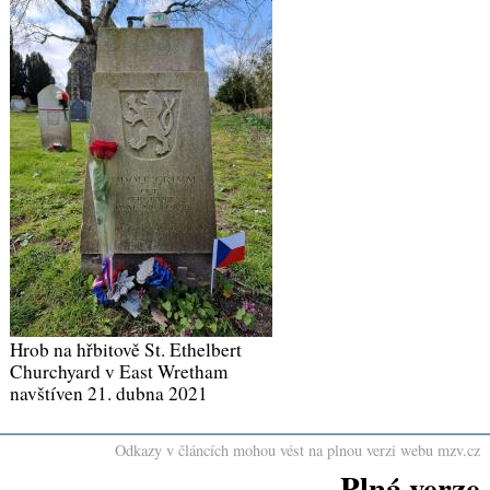
Hrob na hřbitově St. Ethelbert
Churchyard v East Wretham
navštíven 21. dubna 2021
Odkazy v článcích mohou vést na plnou verzi webu mzv.cz
Plná verze