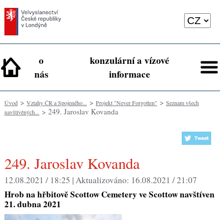
o
konzulární a vízové
nás
informace
>
>
>
Úvod
Vztahy ČR a Spojeného...
Projekt "Never Forgotten"
Seznam všech
> 249. Jaroslav Kovanda
navštívěných...
249. Jaroslav Kovanda
12.08.2021 / 18:25 |
Aktualizováno:
16.08.2021 / 21:07
Hrob na hřbitově Scottow Cemetery ve Scottow navštíven
21. dubna 2021