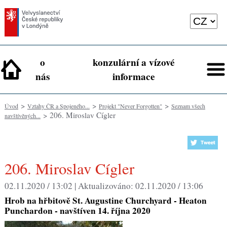
o
konzulární a vízové
nás
informace
>
>
>
Úvod
Vztahy ČR a Spojeného...
Projekt "Never Forgotten"
Seznam všech
> 206. Miroslav Cígler
navštívěných...
206. Miroslav Cígler
02.11.2020 / 13:02 |
Aktualizováno:
02.11.2020 / 13:06
Hrob na hřbitově St. Augustine Churchyard - Heaton
Punchardon - navštíven 14. října 2020