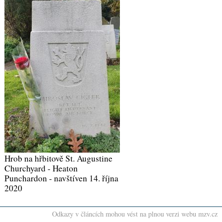
Hrob na hřbitově St. Augustine
Churchyard - Heaton
Punchardon - navštíven 14. října
2020
Odkazy v článcích mohou vést na plnou verzi webu mzv.cz