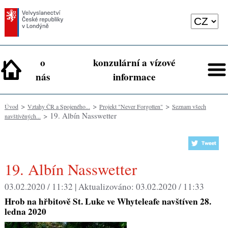
o
konzulární a vízové
nás
informace
>
>
>
Úvod
Vztahy ČR a Spojeného...
Projekt "Never Forgotten"
Seznam všech
> 19. Albín Nasswetter
navštívěných...
19. Albín Nasswetter
03.02.2020 / 11:32 |
Aktualizováno:
03.02.2020 / 11:33
Hrob na hřbitově St. Luke ve Whyteleafe navštíven 28.
ledna 2020