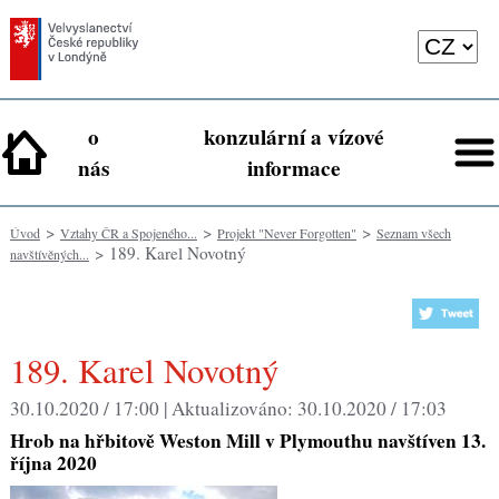
o
konzulární a vízové
nás
informace
>
>
>
Úvod
Vztahy ČR a Spojeného...
Projekt "Never Forgotten"
Seznam všech
> 189. Karel Novotný
navštívěných...
189. Karel Novotný
30.10.2020 / 17:00 |
Aktualizováno:
30.10.2020 / 17:03
Hrob na hřbitově Weston Mill v Plymouthu navštíven 13.
října 2020