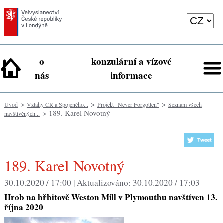
o
konzulární a vízové
nás
informace
>
>
>
Úvod
Vztahy ČR a Spojeného...
Projekt "Never Forgotten"
Seznam všech
> 189. Karel Novotný
navštívěných...
189. Karel Novotný
30.10.2020 / 17:00 |
Aktualizováno:
30.10.2020 / 17:03
Hrob na hřbitově Weston Mill v Plymouthu navštíven 13.
října 2020