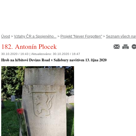
Úvod
>
Vztahy ČR a Spojeného...
>
Projekt "Never Forgotten"
>
Seznam všech navš
182. Antonín Plocek
30.10.2020 / 16:43 |
Aktualizováno:
30.10.2020 / 16:47
Hrob na hřbitově Devizes Road v Salisbury navštíven 13. října 2020