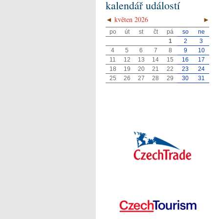
kalendář událostí
◄
květen 2026
►
po
út
st
čt
pá
so
ne
1
2
3
4
5
6
7
8
9
10
11
12
13
14
15
16
17
18
19
20
21
22
23
24
25
26
27
28
29
30
31