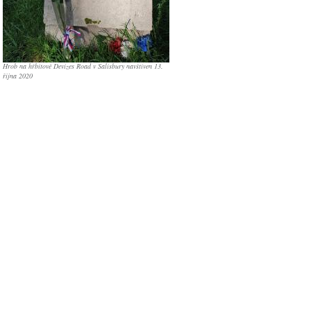
Hrob na hřbitově Devizes Road v Salisbury navštíven 13.
října 2020