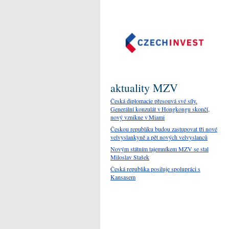
aktuality MZV
Česká diplomacie přesouvá své síly.
Generální konzulát v Hongkongu skončí,
nový vznikne v Miami
Českou republiku budou zastupovat tři nové
velvyslankyně a pět nových velvyslanců
Novým státním tajemníkem MZV se stal
Miloslav Stašek
Česká republika posiluje spolupráci s
Kansasem