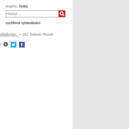
english
česky
Hledat
rozšířené vyhledávání
tívěných...
> 182. Antonín Plocek