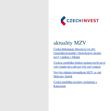
aktuality MZV
Česká diplomacie přesouvá své síly.
Generální konzulát v Hongkongu skončí,
nový vznikne v Miami
Českou republiku budou zastupovat tři nové
velvyslankyně a pět nových velvyslanců
Novým státním tajemníkem MZV se stal
Miloslav Stašek
Česká republika posiluje spolupráci s
Kansasem