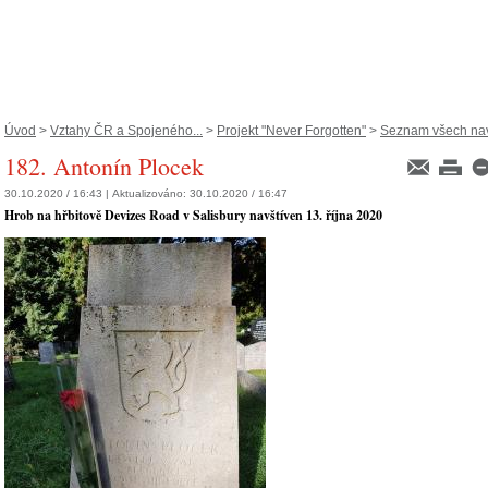
Úvod
>
Vztahy ČR a Spojeného...
>
Projekt "Never Forgotten"
>
Seznam všech navš
182. Antonín Plocek
30.10.2020 / 16:43 |
Aktualizováno:
30.10.2020 / 16:47
Hrob na hřbitově Devizes Road v Salisbury navštíven 13. října 2020