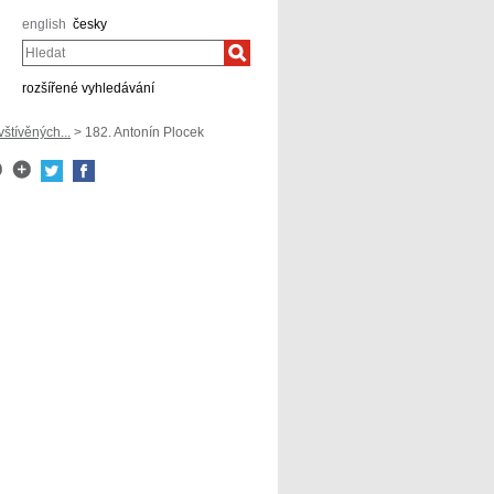
english
česky
Hledat
rozšířené vyhledávání
tívěných...
> 182. Antonín Plocek