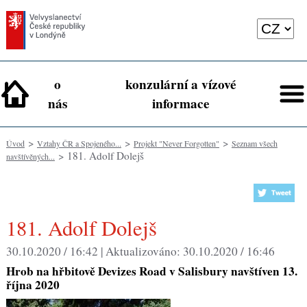
o
konzulární a vízové
nás
informace
>
>
>
Úvod
Vztahy ČR a Spojeného...
Projekt "Never Forgotten"
Seznam všech
> 181. Adolf Dolejš
navštívěných...
181. Adolf Dolejš
30.10.2020 / 16:42 |
Aktualizováno:
30.10.2020 / 16:46
Hrob na hřbitově Devizes Road v Salisbury navštíven 13.
října 2020