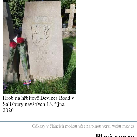
Hrob na hřbitově Devizes Road v
Salisbury navštíven 13. října
2020
Odkazy v článcích mohou vést na plnou verzi webu mzv.cz
Plná verze