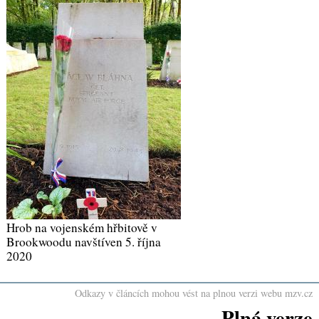
Hrob na vojenském hřbitově v
Brookwoodu navštíven 5. října
2020
Odkazy v článcích mohou vést na plnou verzi webu mzv.cz
Plná verze