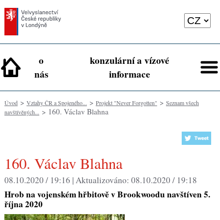
o
konzulární a vízové
nás
informace
>
>
>
Úvod
Vztahy ČR a Spojeného...
Projekt "Never Forgotten"
Seznam všech
> 160. Václav Blahna
navštívěných...
160. Václav Blahna
08.10.2020 / 19:16 |
Aktualizováno:
08.10.2020 / 19:18
Hrob na vojenském hřbitově v Brookwoodu navštíven 5.
října 2020