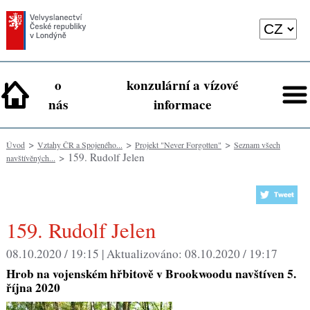
o
konzulární a vízové
nás
informace
>
>
>
Úvod
Vztahy ČR a Spojeného...
Projekt "Never Forgotten"
Seznam všech
> 159. Rudolf Jelen
navštívěných...
159. Rudolf Jelen
08.10.2020 / 19:15 |
Aktualizováno:
08.10.2020 / 19:17
Hrob na vojenském hřbitově v Brookwoodu navštíven 5.
října 2020