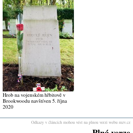
Hrob na vojenském hřbitově v
Brookwoodu navštíven 5. října
2020
Odkazy v článcích mohou vést na plnou verzi webu mzv.cz
Plná verze