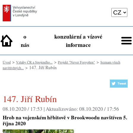
o
konzulární a vízové
nás
informace
>
>
>
Úvod
Vztahy ČR a Spojeného...
Projekt "Never Forgotten"
Seznam všech
> 147. Jiří Rubín
navštívěných...
147. Jiří Rubín
08.10.2020 / 17:53 |
Aktualizováno:
08.10.2020 / 17:56
Hrob na vojenském hřbitově v Brookwoodu navštíven 5.
října 2020