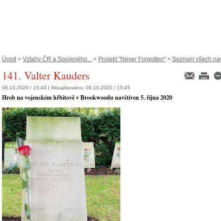
Úvod
>
Vztahy ČR a Spojeného...
>
Projekt "Never Forgotten"
>
Seznam všech navš
141. Valter Kauders
08.10.2020 / 15:43 |
Aktualizováno:
08.10.2020 / 15:45
Hrob na vojenském hřbitově v Brookwoodu navštíven 5. října 2020