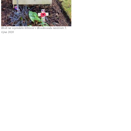
Hrob na vojenském hřbitově v Brookwoodu navštíven 5.
října 2020