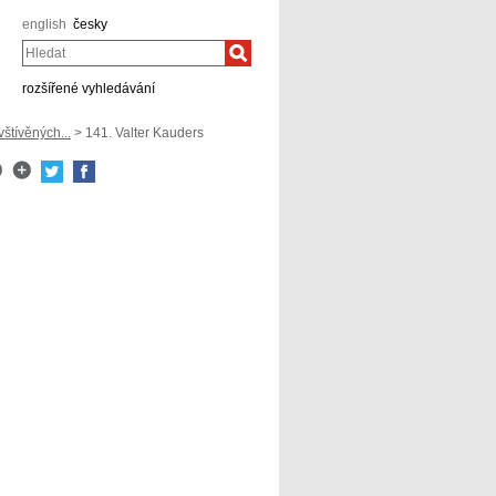
english
česky
Hledat
rozšířené vyhledávání
tívěných...
> 141. Valter Kauders