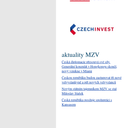
aktuality MZV
Česká diplomacie přesouvá své síly.
Generální konzulát v Hongkongu skončí,
nový vznikne v Miami
Českou republiku budou zastupovat tři nové
velvyslankyně a pět nových velvyslanců
Novým státním tajemníkem MZV se stal
Miloslav Stašek
Česká republika posiluje spolupráci s
Kansasem