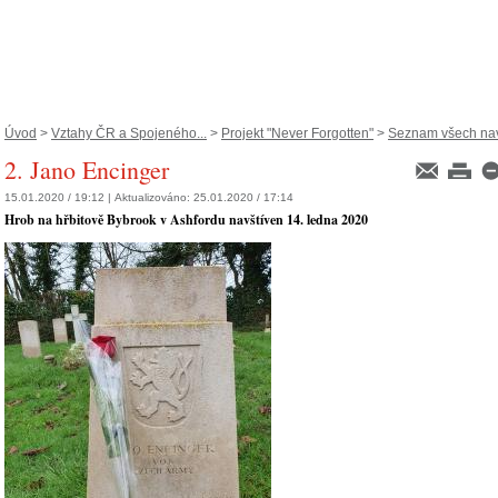
Úvod
>
Vztahy ČR a Spojeného...
>
Projekt "Never Forgotten"
>
Seznam všech navš
2. Jano Encinger
15.01.2020 / 19:12 |
Aktualizováno:
25.01.2020 / 17:14
Hrob na hřbitově Bybrook v Ashfordu navštíven 14. ledna 2020