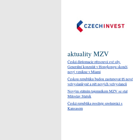
aktuality MZV
Česká diplomacie přesouvá své síly.
Generální konzulát v Hongkongu skončí,
nový vznikne v Miami
Českou republiku budou zastupovat tři nové
velvyslankyně a pět nových velvyslanců
Novým státním tajemníkem MZV se stal
Miloslav Stašek
Česká republika posiluje spolupráci s
Kansasem