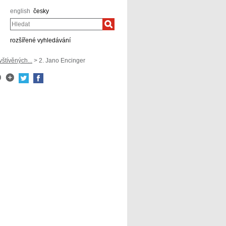
english
česky
Hledat
rozšířené vyhledávání
tívěných...
> 2. Jano Encinger