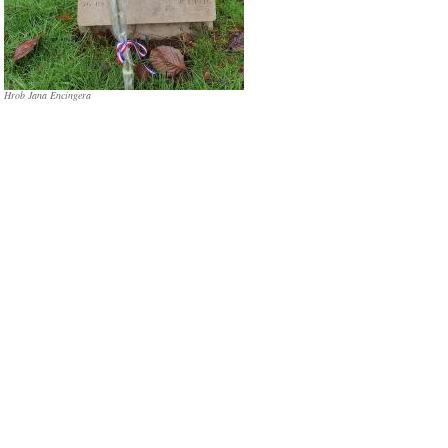
Hrob Jana Encingera