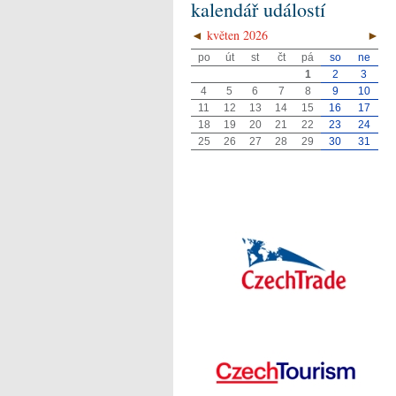
kalendář událostí
◄
květen 2026
►
po
út
st
čt
pá
so
ne
1
2
3
4
5
6
7
8
9
10
11
12
13
14
15
16
17
18
19
20
21
22
23
24
25
26
27
28
29
30
31