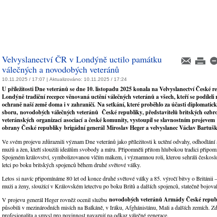
Velvyslanectví ČR v Londýně uctilo památku
válečných a novodobých veteránů
10.11.2025 / 17:07 |
Aktualizováno:
10.11.2025 / 17:24
U příležitosti Dne veteránů se dne 10. listopadu 2025 konala na Velvyslanectví České r
Londýně tradiční recepce věnovaná uctění válečných veteránů a všech, kteří se podíleli
ochraně naší země doma i v zahraničí.
Na setkání, které proběhlo za účasti diplomatic
sboru,
novodobých válečných veteránů České republiky
, představitelů britských ozbro
veteránských organizací
asociací
a české komunity, vystoupil se slavnostním projevem
obrany České republiky
brigádní generál
Miroslav Heger a velvyslanec Václav Bartuš
Ve svém projevu zdůraznili význam Dne veteránů jako příležitosti k uctění odvahy, odhodlání 
mužů a žen, kteří sloužili ideálům svobody a míru. Připomněli přitom hlubokou tradici připo
Spojeném království, symbolizovanou vlčím mákem, i významnou roli, kterou sehráli českoslo
letci po boku britských spojenců během druhé světové války.
Letos si navíc připomínáme 80 let od konce druhé světové války a 85. výročí bitvy o Británii –
muži a ženy, sloužící v Královském letectvu po boku Britů a dalších spojenců, statečně bojoval
novodobých veteránů Armády České repub
V projevu generál Heger rovněž ocenil službu
působili v mezinárodních misích na Balkáně, v Iráku, Afghánistánu, Mali a dalších zemích. Zdů
profesionalita a smysl pro povinnost navazují na odkaz válečné generace.