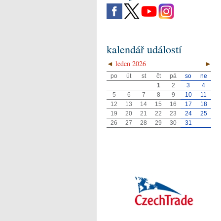
kalendář událostí
◄
leden 2026
►
po
út
st
čt
pá
so
ne
1
2
3
4
5
6
7
8
9
10
11
12
13
14
15
16
17
18
19
20
21
22
23
24
25
26
27
28
29
30
31