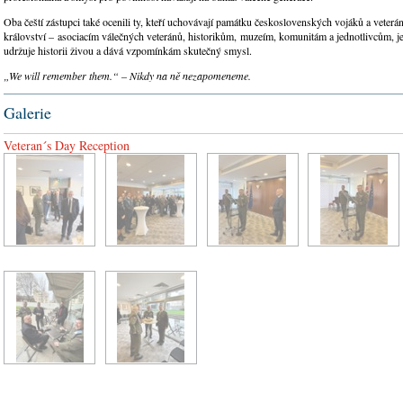
Oba čeští zástupci také ocenili ty, kteří uchovávají památku československých vojáků a veter
království – asociacím válečných veteránů, historikům, muzeím, komunitám a jednotlivcům, je
udržuje historii živou a dává vzpomínkám skutečný smysl.
„We will remember them.“ – Nikdy na ně nezapomeneme.
Galerie
Veteran´s Day Reception