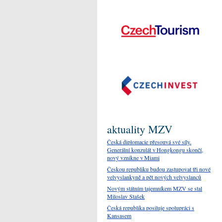
aktuality MZV
Česká diplomacie přesouvá své síly.
Generální konzulát v Hongkongu skončí,
nový vznikne v Miami
Českou republiku budou zastupovat tři nové
velvyslankyně a pět nových velvyslanců
Novým státním tajemníkem MZV se stal
Miloslav Stašek
Česká republika posiluje spolupráci s
Kansasem