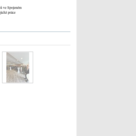
ánů ve Spojeném
jichž práce