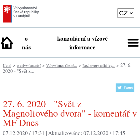
o
konzulární a vízové
nás
informace
>
>
>
> 27. 6.
Úvod
o velvyslanectví
Velvyslanec České...
Rozhovory a články...
2020 - "Svět z...
27. 6. 2020 - "Svět z
Magnoliového dvora" - komentář v
MF Dnes
07.12.2020 / 17:31 |
Aktualizováno:
07.12.2020 / 17:45