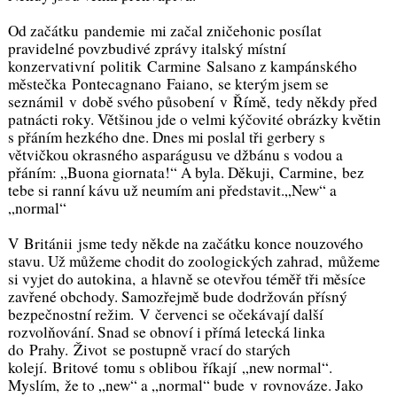
Od začátku pandemie mi začal zničehonic posílat
pravidelné povzbudivé zprávy italský místní
konzervativní politik Carmine Salsano z kampánského
městečka Pontecagnano Faiano, se kterým jsem se
seznámil v době svého působení v Římě, tedy někdy před
patnácti roky. Většinou jde o velmi kýčovité obrázky květin
s přáním hezkého dne. Dnes mi poslal tři gerbery s
větvičkou okrasného asparágusu ve džbánu s vodou a
přáním: „Buona giornata!“ A byla. Děkuji, Carmine, bez
tebe si ranní kávu už neumím ani představit.„New“ a
„normal“
V Británii jsme tedy někde na začátku konce nouzového
stavu. Už můžeme chodit do zoologických zahrad, můžeme
si vyjet do autokina, a hlavně se otevřou téměř tři měsíce
zavřené obchody. Samozřejmě bude dodržován přísný
bezpečnostní režim. V červenci se očekávají další
rozvolňování. Snad se obnoví i přímá letecká linka
do Prahy. Život se postupně vrací do starých
kolejí. Britové tomu s oblibou říkají „new normal“.
Myslím, že to „new“ a „normal“ bude v rovnováze. Jako