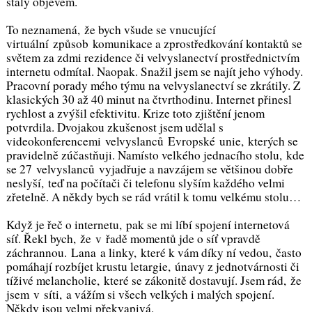
staly objevem.
To neznamená, že bych všude se vnucující
virtuální způsob komunikace a zprostředkování kontaktů se
světem za zdmi rezidence či velvyslanectví prostřednictvím
internetu odmítal. Naopak. Snažil jsem se najít jeho výhody.
Pracovní porady mého týmu na velvyslanectví se zkrátily. Z
klasických 30 až 40 minut na čtvrthodinu. Internet přinesl
rychlost a zvýšil efektivitu. Krize toto zjištění jenom
potvrdila. Dvojakou zkušenost jsem udělal s
videokonferencemi velvyslanců Evropské unie, kterých se
pravidelně zúčastňuji. Namísto velkého jednacího stolu, kde
se 27 velvyslanců vyjadřuje a navzájem se většinou dobře
neslyší, teď na počítači či telefonu slyším každého velmi
zřetelně. A někdy bych se rád vrátil k tomu velkému stolu…
Když je řeč o internetu, pak se mi líbí spojení internetová
síť. Řekl bych, že v řadě momentů jde o síť vpravdě
záchrannou. Lana a linky, které k vám díky ní vedou, často
pomáhají rozbíjet krustu letargie, únavy z jednotvárnosti či
tíživé melancholie, které se zákonitě dostavují. Jsem rád, že
jsem v síti, a vážím si všech velkých i malých spojení.
Někdy jsou velmi překvapivá.