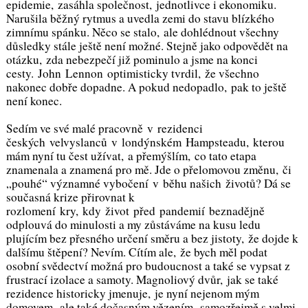
epidemie, zasáhla společnost, jednotlivce i ekonomiku.
Narušila běžný rytmus a uvedla zemi do stavu blízkého
zimnímu spánku. Něco se stalo, ale dohlédnout všechny
důsledky stále ještě není možné. Stejně jako odpovědět na
otázku, zda nebezpečí již pominulo a jsme na konci
cesty. John Lennon optimisticky tvrdil, že všechno
nakonec dobře dopadne. A pokud nedopadlo, pak to ještě
není konec.
Sedím ve své malé pracovně v rezidenci
českých velvyslanců v londýnském Hampsteadu, kterou
mám nyní tu čest užívat, a přemýšlím, co tato etapa
znamenala a znamená pro mě. Jde o přelomovou změnu, či
„pouhé“ významné vybočení v běhu našich životů? Dá se
současná krize přirovnat k
rozlomení kry, kdy život před pandemií beznadějně
odplouvá do minulosti a my zůstáváme na kusu ledu
plujícím bez přesného určení směru a bez jistoty, že dojde k
dalšímu štěpení? Nevím. Cítím ale, že bych měl podat
osobní svědectví možná pro budoucnost a také se vypsat z
frustrací izolace a samoty. Magnoliový dvůr, jak se také
rezidence historicky jmenuje, je nyní nejenom mým
domovem, ale také dočasným vězením, samozřejmě s velmi