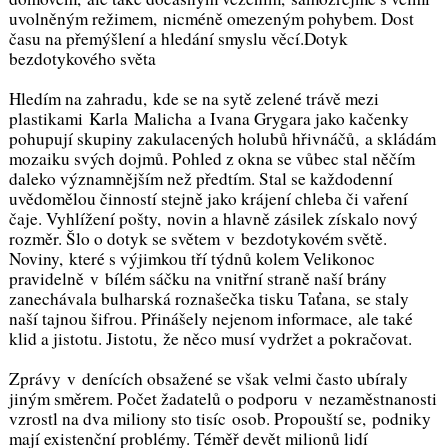
uvolněným režimem, nicméně omezeným pohybem. Dost
času na přemýšlení a hledání smyslu věcí.Dotyk
bezdotykového světa
Hledím na zahradu, kde se na sytě zelené trávě mezi
plastikami Karla Malicha a Ivana Grygara jako kačenky
pohupují skupiny zakulacených holubů hřivnáčů, a skládám
mozaiku svých dojmů. Pohled z okna se vůbec stal něčím
daleko významnějším než předtím. Stal se každodenní
uvědomělou činností stejně jako krájení chleba či vaření
čaje. Vyhlížení pošty, novin a hlavně zásilek získalo nový
rozměr. Šlo o dotyk se světem v bezdotykovém světě.
Noviny, které s výjimkou tří týdnů kolem Velikonoc
pravidelně v bílém sáčku na vnitřní straně naší brány
zanechávala bulharská roznašečka tisku Taťana, se staly
naší tajnou šifrou. Přinášely nejenom informace, ale také
klid a jistotu. Jistotu, že něco musí vydržet a pokračovat.
Zprávy v denících obsažené se však velmi často ubíraly
jiným směrem. Počet žadatelů o podporu v nezaměstnanosti
vzrostl na dva miliony sto tisíc osob. Propouští se, podniky
mají existenční problémy. Téměř devět milionů lidí