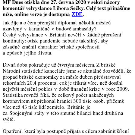
MF Dnes otiskla dne 27. června 2020 v sekci názory
komentář velvyslance Libora Sečky. Celý text přinášíme
níže, online verze je dostupná
ZDE
.
Jak žije a o čem přemýšlí diplomat několik měsíců
uzavřený v karanténě v budově ambasády?
Český velvyslanec v Británii nevěří v žádné přerušení
kontinuity: otisk pandemie nebude tak silný, aby
zásadně změnil charakter britské společnosti
a způsob jejího života.
Divná doba pokračuje už čtvrtým měsícem. Z britské
Národní statistické kanceláře jsme se aktuálně dozvěděli, že
propad britské ekonomiky za měsíc duben představoval
rekordních 20,4 procenta, což je třikrát více, než dosáhl
největší měsíční pokles v době finanční krize v roce 2009.
Statistika rovněž říká, že celkový počet nakažených
koronavirem už překonal hranici 300 tisíc osob, přičemž
více než 43 tisíc lidí zemřelo. Británie je
za Spojenými státy v této smutné bilanci hned druhá na
světě.
Opatření, která byla postupně přijata s cílem zabránit šíření