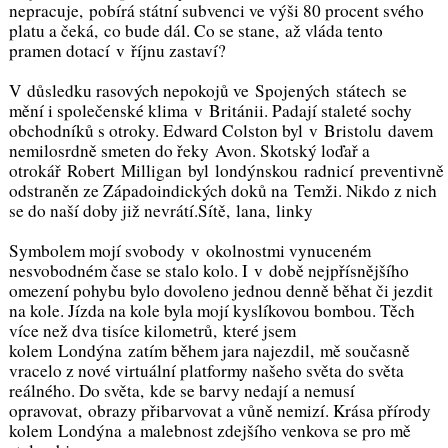
nepracuje, pobírá státní subvenci ve výši 80 procent svého
platu a čeká, co bude dál. Co se stane, až vláda tento
pramen dotací v říjnu zastaví?
V důsledku rasových nepokojů ve Spojených státech se
mění i společenské klima v Británii. Padají staleté sochy
obchodníků s otroky. Edward Colston byl v Bristolu davem
nemilosrdně smeten do řeky Avon. Skotský loďař a
otrokář Robert Milligan byl londýnskou radnicí preventivně
odstraněn ze Západoindických doků na Temži. Nikdo z nich
se do naší doby již nevrátí.Sítě, lana, linky
Symbolem mojí svobody v okolnostmi vynuceném
nesvobodném čase se stalo kolo. I v době nejpřísnějšího
omezení pohybu bylo dovoleno jednou denně běhat či jezdit
na kole. Jízda na kole byla mojí kyslíkovou bombou. Těch
více než dva tisíce kilometrů, které jsem
kolem Londýna zatím během jara najezdil, mě současně
vracelo z nové virtuální platformy našeho světa do světa
reálného. Do světa, kde se barvy nedají a nemusí
opravovat, obrazy přibarvovat a vůně nemizí. Krása přírody
kolem Londýna a malebnost zdejšího venkova se pro mě