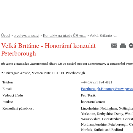
Úvod
>
o velvyslanectví
>
Kontakty na úřady ČR ve...
> Velká Británie -...
Velká Británie - Honorární konzulát
Peterborough
převzato z databáze Zastupitelské úřady ČR ve správě odboru administrativy a zpracování info
27 Rivergate Arcade, Viersen Platz, PE1 1EL Peterborough
Telefon
+44 (0) 751 894 4821
E-mail
Peterborough.Honorary@mzv.gov.c
Vedoucí úřadu
Petr Torák
Funkce
honorární konzul
Konzulární působnost
Lincolnshire, Nottingham, Nottingha
Yorkshire, Derbyshire, Derby, West
Wawrickshire, Leicestershire, Leicest
Northamptonshire, Peterborough, Ca
Norfolk, Suffolk and Bedford