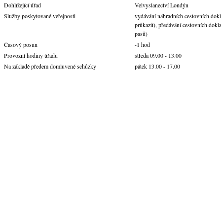
Dohlížející úřad
Velvyslanectví Londýn
Služby poskytované veřejnosti
vydávání náhradních cestovních dokl
průkazů), předávání cestovních dokl
pasů)
Časový posun
-1 hod
Provozní hodiny úřadu
středa 09.00 - 13.00
Na základě předem domluvené schůzky
pátek 13.00 - 17.00