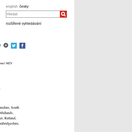
english
česky
Hledat
rozšířené vyhledávání
rmací MZV
z
mshire, South
 Midlands,
er, Rutland,
mbridgeshire,