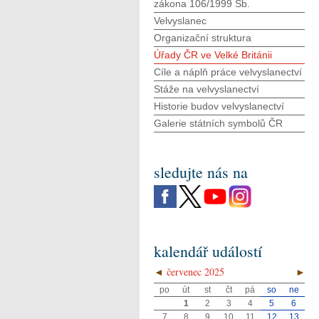
zákona 106/1999 Sb.
Velvyslanec
Organizační struktura
Úřady ČR ve Velké Británii
Cíle a náplň práce velvyslanectví
Stáže na velvyslanectví
Historie budov velvyslanectví
Galerie státních symbolů ČR
sledujte nás na
kalendář událostí
◄
červenec 2025
►
po
út
st
čt
pá
so
ne
1
2
3
4
5
6
7
8
9
10
11
12
13