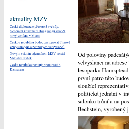
aktuality MZV
Česká diplomacie přesouvá své síly.
Generální konzulát v Hongkongu skončí,
nový vznikne v Miami
Českou republiku budou zastupovat tři nové
velvyslankyně a pět nových velvyslanců
Od poloviny padesátých
Novým státním tajemníkem MZV se stal
Miloslav Stašek
velvyslanci na adres
Česká republika posiluje spolupráci s
lesoparku Hamsptead 
Kansasem
první patro této budov
sloužící reprezentati
politická jednání v i
salonku trůní a na po
Bechstein, vyrobený j