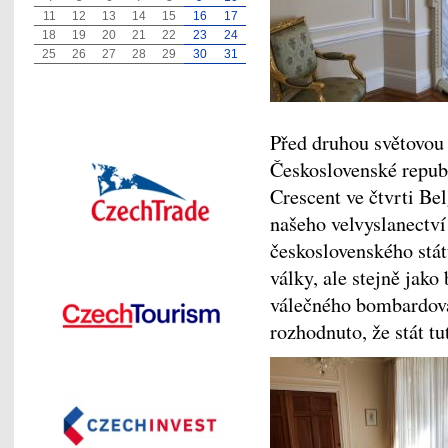
11
12
13
14
15
16
17
18
19
20
21
22
23
24
25
26
27
28
29
30
31
Před druhou světovou 
Československé repub
Crescent ve čtvrti Bel
našeho velvyslanectví
československého stát
války, ale stejně jak
válečného bombardová
rozhodnuto, že stát tu