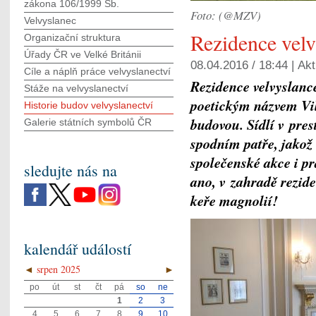
zákona 106/1999 Sb.
Foto: (@MZV)
Velvyslanec
Rezidence velv
Organizační struktura
Úřady ČR ve Velké Británii
08.04.2016 / 18:44 |
Akt
Cíle a náplň práce velvyslanectví
Rezidence velvyslanc
Stáže na velvyslanectví
poetickým názvem Vil
Historie budov velvyslanectví
budovou. Sídlí v pres
Galerie státních symbolů ČR
spodním patře, jakož 
společenské akce i pr
sledujte nás na
ano, v zahradě rezid
keře magnolií!
kalendář událostí
◄
srpen 2025
►
po
út
st
čt
pá
so
ne
1
2
3
4
5
6
7
8
9
10