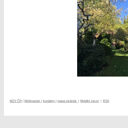
MZV ČR
|
Webmaster
|
kontakty
|
mapa stránek
|
Mobilní verze
|
RSS