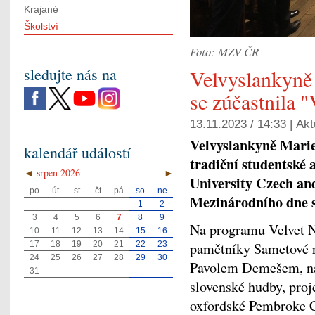
Krajané
Školství
Foto: MZV ČR
sledujte nás na
Velvyslankyně
se zúčastnila 
13.11.2023 / 14:33 |
Akt
Velvyslankyně Marie 
kalendář událostí
tradiční studentské
◄
srpen 2026
►
University Czech and 
po
út
st
čt
pá
so
ne
Mezinárodního dne 
1
2
3
4
5
6
7
8
9
Na programu Velvet N
10
11
12
13
14
15
16
17
18
19
20
21
22
23
pamětníky Sametové 
24
25
26
27
28
29
30
Pavolem Demešem, nás
31
slovenské hudby, proje
oxfordské Pembroke C