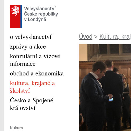
o velvyslanectví
Úvod
>
Kultura, kra
zprávy a akce
konzulární a vízové
informace
obchod a ekonomika
kultura, krajané a
školství
Česko a Spojené
království
Kultura