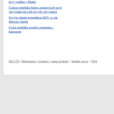
nový vznikne v Miami
Českou republiku budou zastupovat tři nové
velvyslankyně a pět nových velvyslanců
Novým státním tajemníkem MZV se stal
Miloslav Stašek
Česká republika posiluje spolupráci s
Kansasem
MZV ČR
|
Webmaster
|
kontakty
|
mapa stránek
|
Mobilní verze
|
RSS