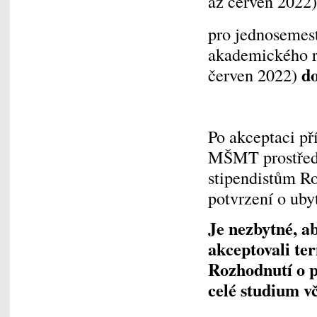
až červen 2022
pro jednosemes
akademického r
do
červen 2022)
Po akceptaci př
MŠMT prostře
stipendistům Ro
potvrzení o uby
Je nezbytné, a
akceptovali t
Rozhodnutí o p
celé studium v