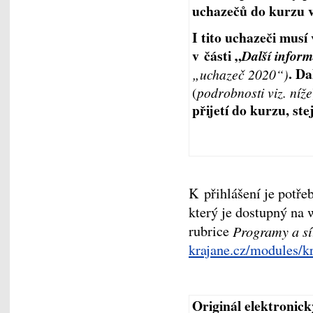
uchazečů do kurzu v
I tito uchazeči musí
v části „
Další infor
. Da
„uchazeč 2020“)
(
podrobnosti viz. níže
přijetí do kurzu, ste
K přihlášení je potře
který je dostupný na
rubrice
Programy a s
krajane.cz/modules/k
Originál elektronic