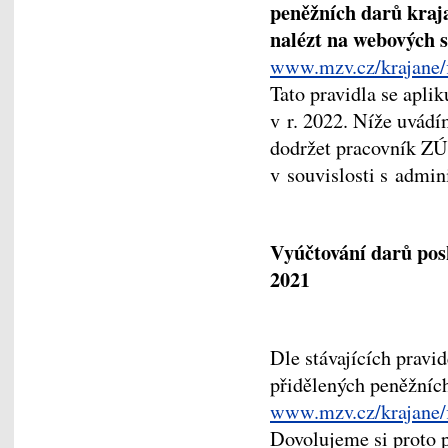
peněžních darů kra
nalézt na webových 
www.mzv.cz/krajane/
Tato pravidla se aplik
v r. 2022. Níže uvádí
dodržet pracovník ZÚ
v souvislosti s admin
Vyúčtování darů posk
2021
Dle stávajících pravi
přidělených peněžních
www.mzv.cz/krajane/
Dovolujeme si proto 