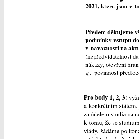
2021, které jsou v 
Předem děkujeme vš
podmínky vstupu do 
v návaznosti na akt
(nepředvídatelnost da
nákazy, otevření hra
aj., povinnost předlo
Pro body 1, 2, 3:
vyža
a konkrétním státem, 
za účelem studia na 
k tomu, že se studium
vlády, žádáme po kon