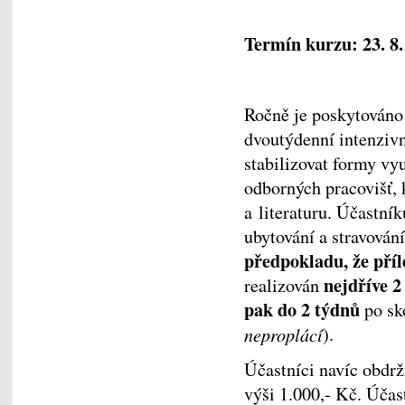
Termín kurzu: 23. 8. 
Ročně je poskytován
dvoutýdenní intenziv
stabilizovat formy vyu
odborných pracovišť, 
a literaturu. Účastní
ubytování a stravován
předpokladu, že příl
nejdříve 2
realizován
pak
do 2 týdnů
po sk
neproplácí
).
Účastníci navíc obdrž
výši 1.000,- Kč. Účas