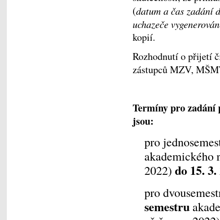
(
datum a čas zadání d
uchazeče vygenerován
kopií.
Rozhodnutí o přijetí 
zástupců MZV, MŠM
Termíny pro zadání 
jsou:
pro jednosemes
akademického r
do 15. 3.
2022)
pro dvousemest
semestru
akade