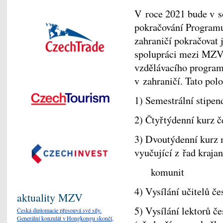
V roce 2021 bude v s
pokračování Programu
zahraničí pokračovat
spolupráci mezi MZV
vzdělávacího programu
v zahraničí. Tato polo
1) Semestrální stipend
2) Čtyřtýdenní kurz 
3) Dvoutýdenní kurz 
vyučující z řad kra
komunit
4) Vysílání učitelů 
aktuality MZV
5) Vysílání lektorů če
Česká diplomacie přesouvá své síly.
Generální konzulát v Hongkongu skončí,