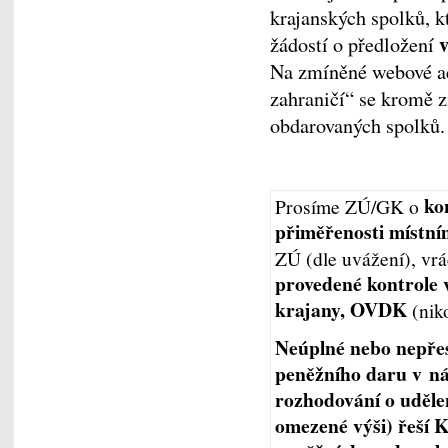
krajanských spolků, k
žádostí o předložení
Na zmíněné webové ad
zahraničí“ se kromě 
obdarovaných spolků.
ko
Prosíme ZÚ/GK o
přiměřenosti místn
ZÚ (dle uvážení), vrá
provedené kontrole 
krajany, OVDK
(nik
Neúplné nebo nepře
peněžního daru v ná
rozhodování o uděle
omezené výši) řeší 