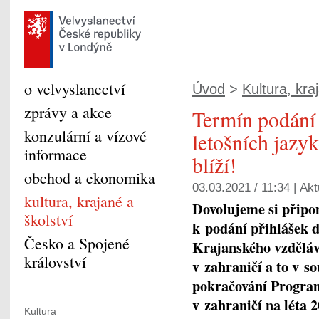
o velvyslanectví
Úvod
>
Kultura, kra
zprávy a akce
Termín podání 
konzulární a vízové
letošních jazy
informace
blíží!
obchod a ekonomika
03.03.2021 / 11:34 |
Akt
kultura, krajané a
Dovolujeme si připo
školství
k podání
přihlášek 
Česko a Spojené
Krajanského vzděláv
království
v zahraničí
a to v s
pokračování Program
v zahraničí na léta 
Kultura