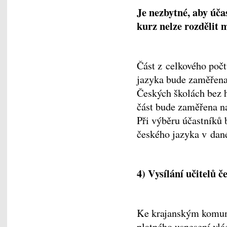
Je nezbytné, aby úča
kurz nelze rozdělit 
Část z celkového poč
jazyka bude zaměřena 
Českých školách bez 
část bude zaměřena na
Při výběru účastníků 
českého jazyka v da
4) Vysílání učitelů
Ke krajanským komuni
platného usnesení vl