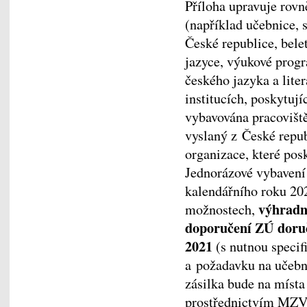
Příloha upravuje rov
(například učebnice, 
České republice, bele
jazyce, výukové prog
českého jazyka a lite
institucích, poskytuj
vybavována pracoviště
vyslaný z České republ
organizace, které pos
Jednorázové vybaven
kalendářního roku 202
výhradně
možnostech,
doporučení ZÚ doru
2021
(s nutnou specif
a požadavku na učebn
zásilka bude na místa
prostřednictvím MZV