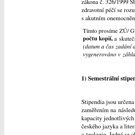
zákona č. 326/1999 Sb
zdravotní péčí se roz
s akutním onemocněn
Tímto prosíme ZÚ/ GK
počtu kopií,
a skuteč
(datum a čas zadání 
vygenerováno v záhla
1) Semestrální stipen
Stipendia jsou určena
zaměřením na následuj
kapacity jednotlivých 
českého jazyka a liter
a teologie. Jedná se 