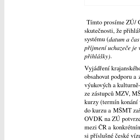
Tímto prosíme ZÚ/
skutečnosti, že přihl
systému (
datum a čas
příjmení uchazeče je 
přihlášky)
.
Vyjádření krajanského
obsahovat podporu a 
výukových a kulturně-
ze zástupců MZV, MŠM
kurzy (termín konání 
do kurzu a MŠMT zaš
OVDK na ZÚ potvrzení
mezi ČR a konkrétním 
si příslušné české ví