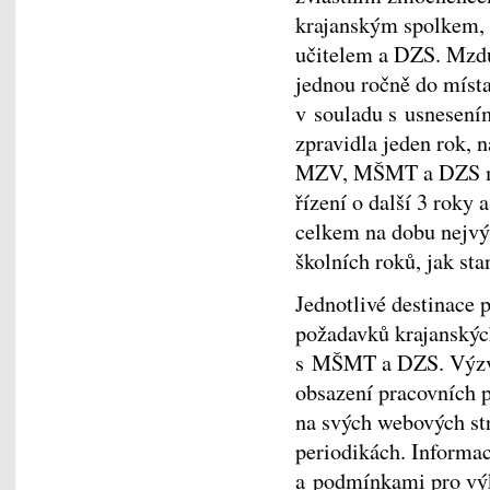
krajanským spolkem, 
učitelem a DZS. Mzdu,
jednou ročně do míst
v souladu s usnesením
zpravidla jeden rok, 
MZV, MŠMT a DZS mů
řízení o další 3 roky
celkem na dobu nejvýš
školních roků, jak st
Jednotlivé destinace
požadavků krajanský
s MŠMT a DZS. Výzvu
obsazení pracovních 
na svých webových str
periodikách. Informac
a podmínkami pro výk