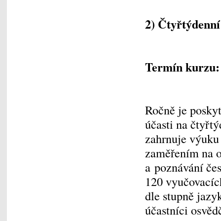
2) Čtyřtýdenní
Termín kurzu: 1
Ročně je posky
účasti na čtyřt
zahrnuje výuku 
zaměřením na o
a poznávání čes
120 vyučovacíc
dle stupně jazy
účastníci osvěd