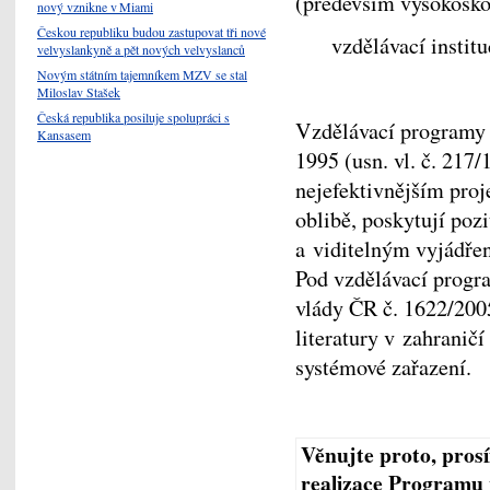
(především vysokoško
nový vznikne v Miami
Českou republiku budou zastupovat tři nové
vzdělávací institu
velvyslankyně a pět nových velvyslanců
Novým státním tajemníkem MZV se stal
Miloslav Stašek
Česká republika posiluje spolupráci s
Vzdělávací programy p
Kansasem
1995 (usn. vl. č. 217/
nejefektivnějším proj
oblibě, poskytují poz
a viditelným vyjádře
Pod vzdělávací progr
vlády ČR č. 1622/2005
literatury v zahranič
systémové zařazení.
Věnujte proto, pro
realizace Programu 