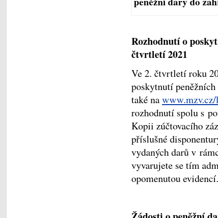
peněžní dary do zahr
Rozhodnutí o poskyt
čtvrtletí 2021
Ve 2. čtvrtletí roku
poskytnutí peněžních
také na
www.mzv.cz/k
rozhodnutí spolu s po
Kopii zúčtovacího zá
příslušné disponentur
vydaných darů v rámc
vyvarujete se tím adm
opomenutou evidencí
Žádosti o peněžní da