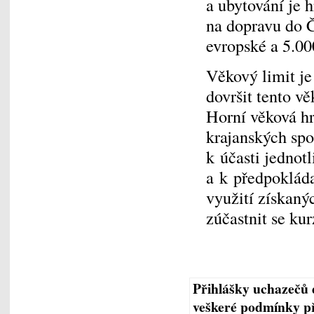
a ubytování je 
na dopravu do Č
evropské a 5.00
Věkový limit je
dovršit tento v
Horní věková hr
krajanských sp
k účasti jednot
a k předpokláda
využití získaný
zúčastnit se ku
Přihlášky uchazečů d
veškeré podmínky př