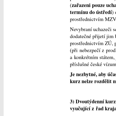
zařazeni pouze uchaz
(
termínu do ústředí
)
prostřednictvím MZV 
Nevybraní uchazeči s
dodatečné přijetí ji
prostřednictvím ZÚ, 
(při nebezpečí z prod
a konkrétním státem, j
příslušné české vízum
Je nezbytné, aby úča
kurz nelze rozdělit 
3) Dvoutýdenní kurz
vyučující z řad kra