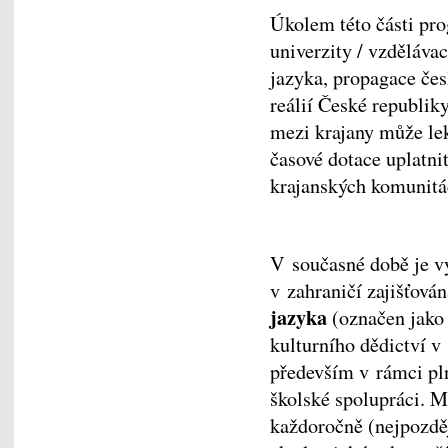
Úkolem této části pro
univerzity / vzděláva
jazyka, propagace česk
reálií České republik
mezi krajany může l
časové dotace uplatni
krajanských komunit
V současné době je vý
v zahraničí zajišťov
jazyka
(označen jako
kulturního dědictví v
především v rámci pl
školské spolupráci.
každoročně (nejpozděj