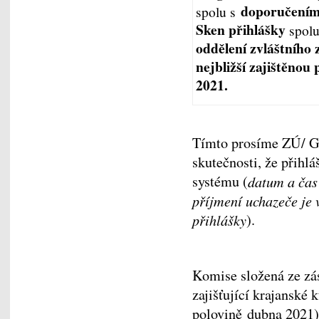
doporučením
spolu s
Sken přihlášky
spol
oddělení zvláštního
nejbližší zajištěnou
2021.
Tímto prosíme ZÚ/ GK
skutečnosti, že přihl
systému (
datum a čas
příjmení uchazeče je 
přihlášky
).
Komise složená ze z
zajišťující krajanské 
polovině dubna 2021)