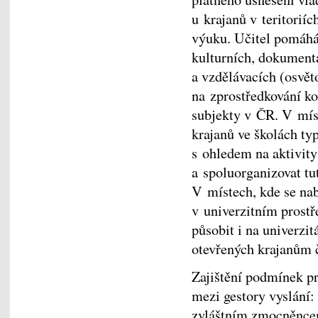
u krajanů v teritorií
výuku. Učitel pomáhá 
kulturních, dokument
a vzdělávacích (osvěto
na zprostředkování ko
subjekty v ČR. V mís
krajanů ve školách typ
s ohledem na aktivity
a spoluorganizovat tu
V místech, kde se na
v univerzitním prostř
působit i na univerzi
otevřených krajanům č
Zajištění podmínek p
mezi gestory vyslání
zvláštním zmocněncem