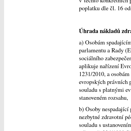
v těchto konkrétních 
poplatku dle čl. 16 od
Úhrada nákladů zdrav
a) Osobám spadajícím
parlamentu a Rady (E
sociálního zabezpečen
aplikuje nařízení Ev
1231/2010, a osobám 
evropských právních p
souladu s platnými ev
stanoveném rozsahu,
b) Osoby nespadající 
nezbytné zdravotní pé
souladu s ustanovením 