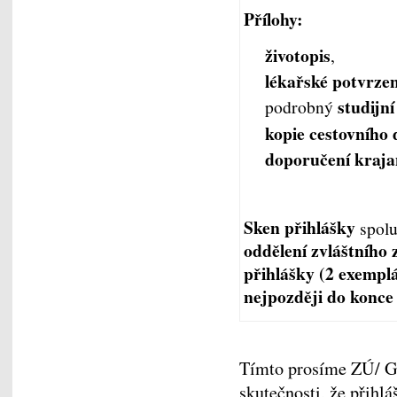
Přílohy:
životopis
,
lékařské potvrzen
studijn
podrobný
kopie cestovního
doporučení kraja
Sken přihlášky
spol
oddělení zvláštního
přihlášky (2 exemplá
nejpozději do konce
Tímto prosíme ZÚ/ 
skutečnosti, že přihl