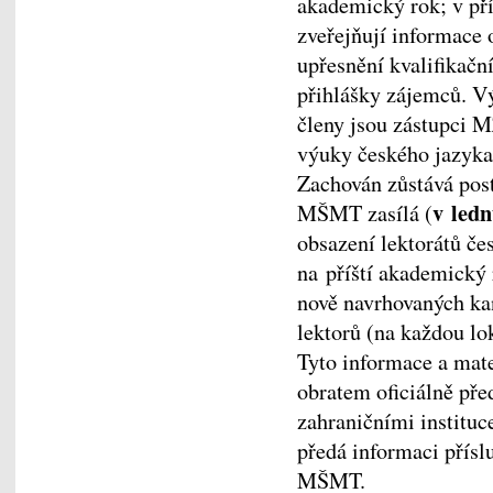
akademický rok; v pří
zveřejňují informace 
upřesnění kvalifika
přihlášky zájemců. V
členy jsou zástupci 
výuky českého jazyka 
Zachován zůstává pos
v ledn
MŠMT zasílá (
obsazení lektorátů če
na příští akademický 
nově navrhovaných kan
lektorů (na každou lo
Tyto informace a mat
obratem oficiálně pře
zahraničními instituc
předá informaci přís
MŠMT.