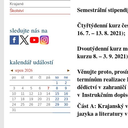
Krajané
Semestrální stipendi
Školství
Čtyřtýdenní kurz če
sledujte nás na
16. 7. – 13. 8. 2021);
Dvoutýdenní kurz me
kurzu 8. – 3. 9. 2021)
kalendář událostí
Věnujte proto, pros
◄
srpen 2026
►
termínům realizace
po
út
st
čt
pá
so
ne
1
2
dědictví v zahraničí
3
4
5
6
7
8
9
v Instrukčním dopis
10
11
12
13
14
15
16
17
18
19
20
21
22
23
Část A: Krajanský v
24
25
26
27
28
29
30
31
jazyka a literatury 