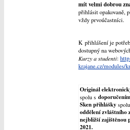
mít velmi dobrou zn
přihlásit opakovaně, 
vždy prvoúčastníci.
K přihlášení je potře
dostupný na webovýc
Kurzy a studenti
:
htt
krajane.cz/modules/k
Originál elektronic
doporučením
spolu s
Sken přihlášky
spol
oddělení zvláštního
nejbližší zajištěnou
2021.