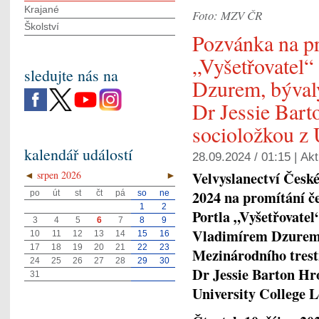
Krajané
Foto: MZV ČR
Školství
Pozvánka na pr
„Vyšetřovatel“
sledujte nás na
Dzurem, býval
Dr Jessie Bart
socioložkou z 
kalendář událostí
28.09.2024 / 01:15 |
Akt
Velvyslanectví České
◄
srpen 2026
►
2024 na promítání č
po
út
st
čt
pá
so
ne
1
2
Portla „Vyšetřovatel
3
4
5
6
7
8
9
Vladimírem Dzurem,
10
11
12
13
14
15
16
17
18
19
20
21
22
23
Mezinárodního trestn
24
25
26
27
28
29
30
Dr Jessie Barton Hro
31
University College 