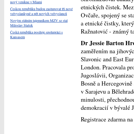
nový vznikne v Miami
etnických čistek. Mez
Českou republiku budou zastupovat tři nové
Ovčaře, spojený se 
velvyslankyně a pět nových velvyslanců
Novým státním tajemníkem MZV se stal
a etnické čistky, kter
Miloslav Stašek
Ražnatović - známý t
Česká republika posiluje spolupráci s
Kansasem
Dr Jessie Barton Hr
zaměřením na jihovýc
Slavonic and East Eur
London. Pracovala pro
Jugoslávii, Organizac
Bosně a Hercegovině 
v Sarajevu a Bělehrad
minulosti, přechodnou
demokracií v bývalé J
Registrace zdarma n