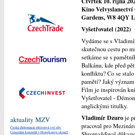
Čtvrtek 10. října 20
Kino Velvyslanectví
Gardens, W8 4QY 
Vyšetřovatel (2022)
Vydáme se s Vladimí
skutečnou cestu po mí
setkáme se s pamětník
Balkánu, kde před pět
konfliktu? Co se stalo 
pamětí? Jaký význam 
Film je inspirován k
Vyšetřovatel - Démoni
anglickými titulky.
Vladimír Dzuro
je p
aktuality MZV
pracoval pro Mezináro
Česká diplomacie přesouvá své síly.
Generální konzulát v Hongkongu skončí,
Shromažďoval důkazy