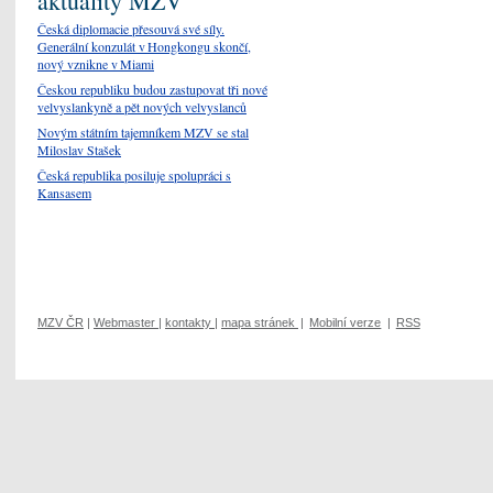
aktuality MZV
Česká diplomacie přesouvá své síly.
Generální konzulát v Hongkongu skončí,
nový vznikne v Miami
Českou republiku budou zastupovat tři nové
velvyslankyně a pět nových velvyslanců
Novým státním tajemníkem MZV se stal
Miloslav Stašek
Česká republika posiluje spolupráci s
Kansasem
MZV ČR
|
Webmaster
|
kontakty
|
mapa stránek
|
Mobilní verze
|
RSS