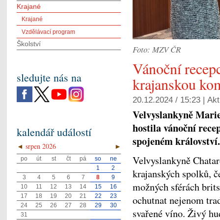
Krajané
Krajané
Vzdělávací program
Školství
Foto: MZV ČR
Vánoční recep
sledujte nás na
krajanskou ko
20.12.2024 / 15:23 |
Akt
Velvyslankyně Marie
hostila vánoční rece
kalendář událostí
spojeném království.
◄
srpen 2026
►
Velvyslankyně Chatard
po
út
st
čt
pá
so
ne
1
2
krajanských spolků, č
3
4
5
6
7
8
9
možných sférách brits
10
11
12
13
14
15
16
17
18
19
20
21
22
23
ochutnat nejenom trad
24
25
26
27
28
29
30
svařené víno. Živý hu
31