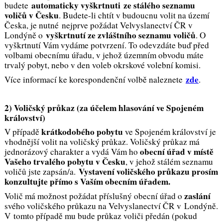
automaticky vyškrtnuti ze stálého seznamu
budete
voličů v Česku
. Budete-li chtít v budoucnu volit na území
Česka, je nutné nejprve požádat Velvyslanectví ČR v
vyškrtnutí ze zvláštního seznamu voličů
Londýně o
. O
vyškrtnutí Vám vydáme potvrzení. To odevzdáte buď před
volbami obecnímu úřadu, v jehož územním obvodu máte
trvalý pobyt, nebo v den voleb okrskové volební komisi.
zde
Více informací ke korespondenční volbě naleznete
.
2) Voličský průkaz (za účelem hlasování ve Spojeném
království)
krátkodobého pobytu
V případě
ve Spojeném království je
vhodnější volit na voličský průkaz. Voličský průkaz má
obecní úřad v místě
jednorázový charakter a vydá Vám ho
Vašeho trvalého pobytu v Česku
, v jehož stálém seznamu
Vystavení voličského průkazu prosím
voličů jste zapsán/a.
konzultujte přímo s Vaším obecním úřadem.
zaslání
Volič má možnost požádat příslušný obecní úřad o
svého voličského průkazu na Velvyslanectví ČR v Londýně.
V tomto případě mu bude průkaz voliči předán (pokud