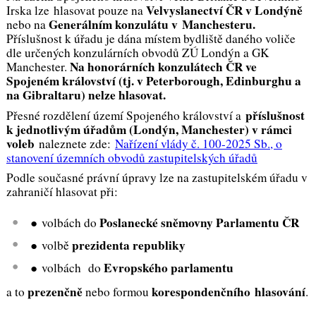
Velvyslanectví ČR v Londýně
Irska lze hlasovat pouze na
Generálním konzulátu v Manchesteru.
nebo na
Příslušnost k úřadu je dána místem bydliště daného voliče
dle určených konzulárních obvodů ZÚ Londýn a GK
Na honorárních konzulátech ČR ve
Manchester.
Spojeném království (tj. v Peterborough, Edinburghu a
na Gibraltaru) nelze hlasovat.
příslušnost
Přesné rozdělení území Spojeného království a
k jednotlivým úřadům (Londýn, Manchester) v rámci
voleb
naleznete zde:
Nařízení vlády č. 100-2025 Sb., o
stanovení územních obvodů zastupitelských úřadů
Podle současné právní úpravy lze na zastupitelském úřadu v
zahraničí hlasovat při:
Poslanecké sněmovny Parlamentu ČR
● volbách do
prezidenta republiky
● volbě
Evropského parlamentu
● volbách do
prezenčně
korespondenčního hlasování
a to
nebo formou
.