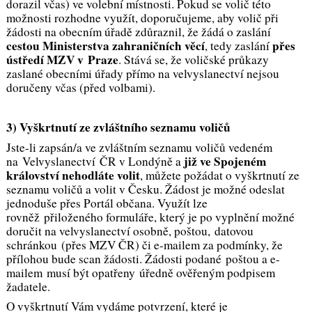
dorazil včas) ve volební místnosti. Pokud se volič této
možnosti rozhodne využít, doporučujeme, aby volič při
žádosti na obecním úřadě zdůraznil, že žádá o zaslání
cestou Ministerstva zahraničních věcí
přes
, tedy zaslání
ústředí MZV v Praze
. Stává se, že voličské průkazy
zaslané obecními úřady přímo na velvyslanectví nejsou
doručeny včas (před volbami).
3) Vyškrtnutí ze zvláštního seznamu voličů
Jste-li zapsán/a ve zvláštním seznamu voličů vedeném
již ve Spojeném
na Velvyslanectví ČR v Londýně a
království nehodláte volit
, můžete požádat o vyškrtnutí ze
seznamu voličů a volit v Česku. Žádost je možné odeslat
jednoduše přes Portál občana. Využít lze
rovněž přiloženého formuláře, který je po vyplnění možné
doručit na velvyslanectví osobně, poštou, datovou
schránkou (přes MZV ČR) či e-mailem za podmínky, že
přílohou bude scan žádosti. Žádosti podané poštou a e-
mailem musí být opatřeny úředně ověřeným podpisem
žadatele.
O vyškrtnutí Vám vydáme potvrzení, které je