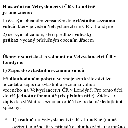
Hlasování na Velvyslanectví ČR v Londýně
je umožněno:
zvláštního seznamu
1) českým občanům zapsaným do
voličů
, který je veden Velvyslanectvím ČR v Londýně
voličský
2) českým občanům, kteří předloží
průkaz
vydaný příslušným obecním úřadem
Úkony v souvislosti s volbami na Velvyslanectví ČR v
Londýně:
1) Zápis do zvláštního seznamu voličů
dlouhodobém pobytu
Při
ve Spojeném království lze
požádat o zápis do zvláštního seznamu voličů
vedeného na Velvyslanectví ČR v Londýně. Pro tento účel
jednotný formulář (viz příloha níže)
slouží
. Žádost o
zápis do zvláštního seznamu voličů lze podat následujícími
způsoby:
osobně
1)
na Velvyslanectví ČR v Londýně (nutné
ověření totožnosti; v případě osobního zápisu je možno