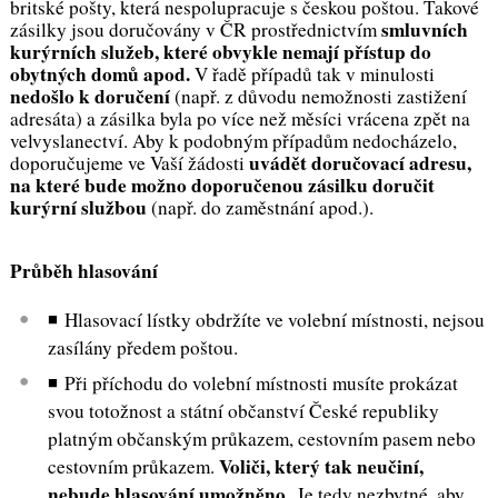
britské pošty, která nespolupracuje s českou poštou. Takové
smluvních
zásilky jsou doručovány v ČR prostřednictvím
kurýrních služeb, které obvykle nemají přístup do
obytných domů apod.
V řadě případů tak v minulosti
nedošlo k doručení
(např. z důvodu nemožnosti zastižení
adresáta) a zásilka byla po více než měsíci vrácena zpět na
velvyslanectví. Aby k podobným případům nedocházelo,
uvádět doručovací adresu,
doporučujeme ve Vaší žádosti
na které bude možno doporučenou zásilku doručit
kurýrní službou
(např. do zaměstnání apod.).
Průběh hlasování
◾ Hlasovací lístky obdržíte ve volební místnosti, nejsou
zasílány předem poštou.
◾ Při příchodu do volební místnosti musíte prokázat
svou totožnost a státní občanství České republiky
platným občanským průkazem, cestovním pasem nebo
Voliči, který tak neučiní,
cestovním průkazem.
nebude hlasování umožněno.
Je tedy nezbytné, aby