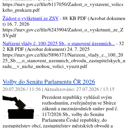
https://mzv.gov.cz/file/6117050/Zadost_o_vystaveni_volics
keho_prukazu.pdf
Žádost o vyškrtnutí ze ZSV
-
88 KB PDF (Acrobat dokumen
t) 16. 7. 2026
https://mzv.gov.cz/file/6243904/Zadost_o_vyskrtnuti_ze_Z
SV.pdf
Nařízení vlády č. 100-2025 Sb., o stanovení územních...
-
32
2 KB PDF (Acrobat dokument) 24. 7. 2025
https://mzv.gov.cz/file/5896371/Narizeni_vlady_c._100_20
25_Sb.__o_stanoveni_uzemnich_obvodu_zastupitelskych_u
radu__v_nichz_mohou_volici_vyuzit.pdf
Volby do Senátu Parlamentu ČR 2026
20.07.2026 / 11:56 |
Aktualizováno:
27.07.2026 / 13:15
Prezident republiky vyhlásil svým
rozhodnutím, zveřejněným ve Sbírce
zákonů a mezinárodních smluv pod č.
117/2026 Sb., volby do Senátu
Parlamentu České republiky, do
zastupitelstev obcí, zastupitelstev městských obvodů a