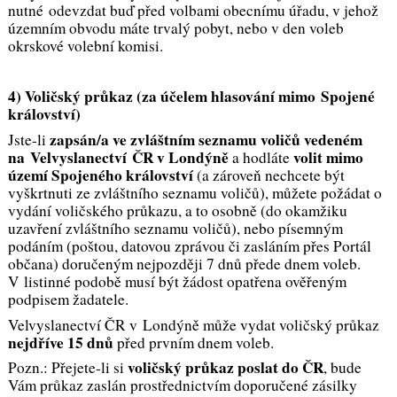
nutné odevzdat buď před volbami obecnímu úřadu, v jehož
územním obvodu máte trvalý pobyt, nebo v den voleb
okrskové volební komisi.
4) Voličský průkaz (za účelem hlasování mimo Spojené
království)
zapsán/a ve zvláštním seznamu voličů vedeném
Jste-li
na Velvyslanectví ČR v Londýně
volit mimo
a hodláte
území Spojeného království
(a zároveň nechcete být
vyškrtnuti ze zvláštního seznamu voličů), můžete požádat o
vydání voličského průkazu, a to osobně (do okamžiku
uzavření zvláštního seznamu voličů), nebo písemným
podáním (poštou, datovou zprávou či zasláním přes Portál
občana) doručeným nejpozději 7 dnů přede dnem voleb.
V listinné podobě musí být žádost opatřena ověřeným
podpisem žadatele.
Velvyslanectví ČR v Londýně může vydat voličský průkaz
nejdříve 15 dnů
před prvním dnem voleb.
voličský průkaz poslat do ČR
Pozn.: Přejete-li si
, bude
Vám průkaz zaslán prostřednictvím doporučené zásilky