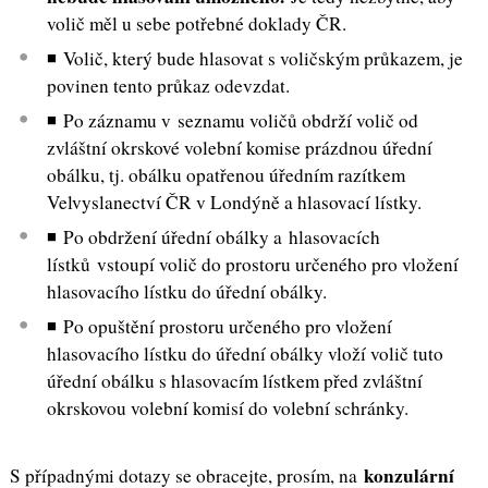
volič měl u sebe potřebné doklady ČR.
◾ Volič, který bude hlasovat s voličským průkazem, je
povinen tento průkaz odevzdat.
◾ Po záznamu v seznamu voličů obdrží volič od
zvláštní okrskové volební komise prázdnou úřední
obálku, tj. obálku opatřenou úředním razítkem
Velvyslanectví ČR v Londýně a hlasovací lístky.
◾ Po obdržení úřední obálky a hlasovacích
lístků vstoupí volič do prostoru určeného pro vložení
hlasovacího lístku do úřední obálky.
◾ Po opuštění prostoru určeného pro vložení
hlasovacího lístku do úřední obálky vloží volič tuto
úřední obálku s hlasovacím lístkem před zvláštní
okrskovou volební komisí do volební schránky.
konzulární
S případnými dotazy se obracejte, prosím, na