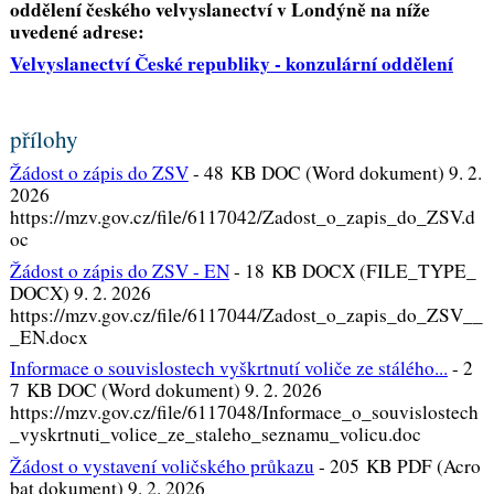
oddělení českého velvyslanectví v Londýně na níže
uvedené adrese:
Velvyslanectví České republiky - konzulární oddělení
přílohy
Žádost o zápis do ZSV
-
48 KB DOC (Word dokument) 9. 2.
2026
https://mzv.gov.cz/file/6117042/Zadost_o_zapis_do_ZSV.d
oc
Žádost o zápis do ZSV - EN
-
18 KB DOCX (FILE_TYPE_
DOCX) 9. 2. 2026
https://mzv.gov.cz/file/6117044/Zadost_o_zapis_do_ZSV__
_EN.docx
Informace o souvislostech vyškrtnutí voliče ze stálého...
-
2
7 KB DOC (Word dokument) 9. 2. 2026
https://mzv.gov.cz/file/6117048/Informace_o_souvislostech
_vyskrtnuti_volice_ze_staleho_seznamu_volicu.doc
Žádost o vystavení voličského průkazu
-
205 KB PDF (Acro
bat dokument) 9. 2. 2026