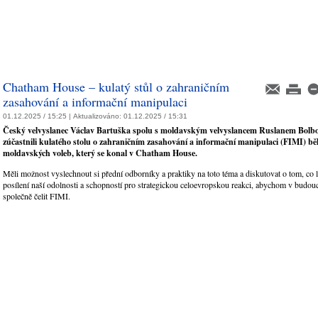
Chatham House – kulatý stůl o zahraničním
zasahování a informační manipulaci
01.12.2025 / 15:25 |
Aktualizováno:
01.12.2025 / 15:31
Český velvyslanec Václav Bartuška spolu s moldavským velvyslancem Ruslanem Bolb
zúčastnili kulatého stolu o zahraničním zasahování a informační manipulaci (FIMI) b
moldavských voleb, který se konal v Chatham House.
Měli možnost vyslechnout si přední odborníky a praktiky na toto téma a diskutovat o tom, co l
posílení naší odolnosti a schopností pro strategickou celoevropskou reakci, abychom v budo
společně čelit FIMI.