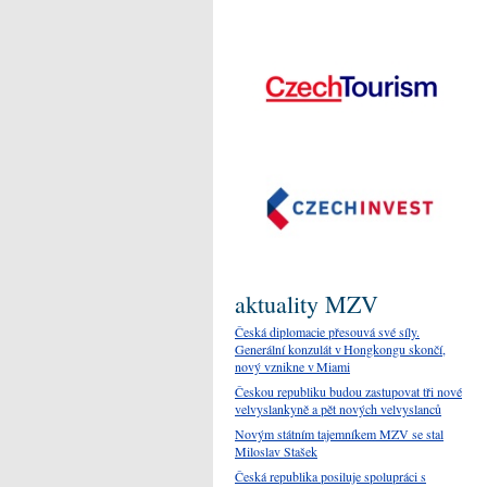
aktuality MZV
Česká diplomacie přesouvá své síly.
Generální konzulát v Hongkongu skončí,
nový vznikne v Miami
Českou republiku budou zastupovat tři nové
velvyslankyně a pět nových velvyslanců
Novým státním tajemníkem MZV se stal
Miloslav Stašek
Česká republika posiluje spolupráci s