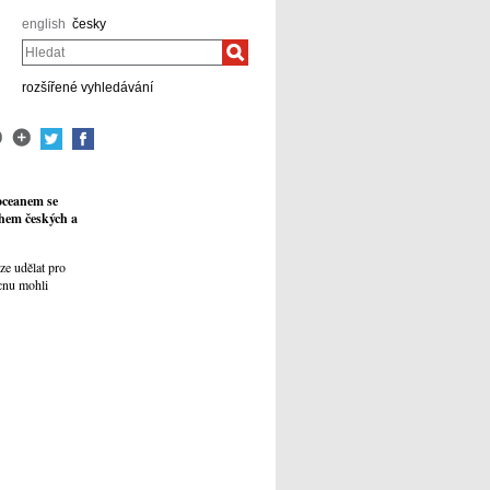
english
česky
Hledat
rozšířené vyhledávání
oceanem se
ěhem českých a
ze udělat pro
ucnu mohli