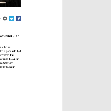
konferenci „The
nícího se
ků a panelistů byl
sovatele Tim
ournal, hlavního
ze Stanford
ekonomického