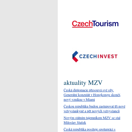
aktuality MZV
Česká diplomacie přesouvá své síly.
Generální konzulát v Hongkongu skončí,
nový vznikne v Miami
Českou republiku budou zastupovat tři nové
velvyslankyně a pět nových velvyslanců
Novým státním tajemníkem MZV se stal
Miloslav Stašek
Česká republika posiluje spolupráci s