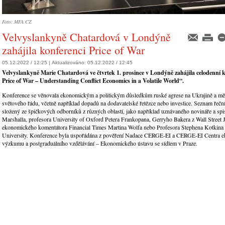
Foto: MFA CZ
Velvyslankyně Chatardová v Londýně
zahájila konferenci Price of War
05.12.2022 / 12:25 |
Aktualizováno:
05.12.2022 / 12:45
Velvyslankyně Marie Chatardová ve čtvrtek 1. prosince v Londýně zahájila celodenní 
Price of War – Understanding Conflict Economics in a Volatile World“.
Konference se věnovala ekonomickým a politickým důsledkům ruské agrese na Ukrajině a mě
světového řádu, včetně například dopadů na dodavatelské řetězce nebo investice. Seznam řeční
složený ze špičkových odborníků z různých oblastí, jako například uznávaného novináře a spi
Marshalla, profesora University of Oxford Petera Frankopana, Gerryho Bakera z Wall Street J
ekonomického komentátora Financial Times Martina Wolfa nebo Profesora Stephena Kotkina 
University. Konference byla uspořádána z pověření Nadace CERGE-EI a CERGE-EI Centra 
výzkumu a postgraduálního vzdělávání – Ekonomického ústavu se sídlem v Praze.