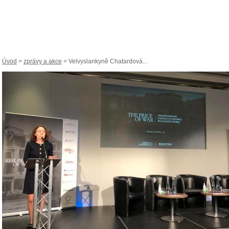
Úvod
>
zprávy a akce
> Velvyslankyně Chatardová...