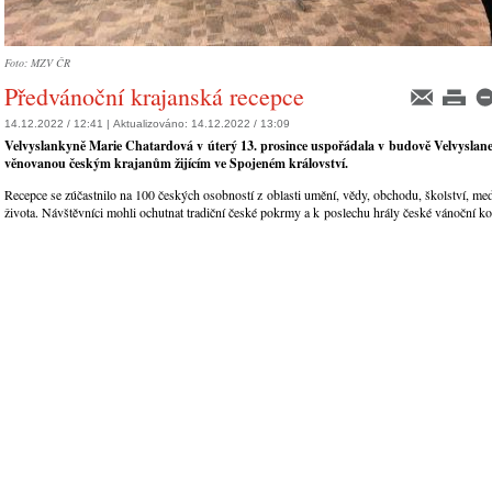
Foto: MZV ČR
Předvánoční krajanská recepce
14.12.2022 / 12:41 |
Aktualizováno:
14.12.2022 / 13:09
Velvyslankyně Marie Chatardová v úterý 13. prosince uspořádala v budově Velvyslanec
věnovanou českým krajanům žijícím ve Spojeném království.
Recepce se zúčastnilo na 100 českých osobností z oblasti umění, vědy, obchodu, školství, med
života. Návštěvníci mohli ochutnat tradiční české pokrmy a k poslechu hrály české vánoční ko