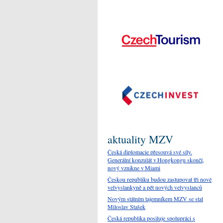
aktuality MZV
Česká diplomacie přesouvá své síly.
Generální konzulát v Hongkongu skončí,
nový vznikne v Miami
Českou republiku budou zastupovat tři nové
velvyslankyně a pět nových velvyslanců
Novým státním tajemníkem MZV se stal
Miloslav Stašek
Česká republika posiluje spolupráci s