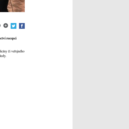
tví recepci
icíny či veřejného
ledy.