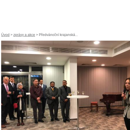
Úvod
>
zprávy a akce
> Předvánoční krajanská...