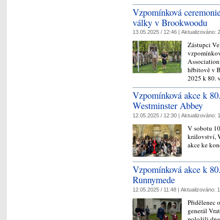
Vzpomínková ceremonie 
války v Brookwoodu
13.05.2025 / 12:46 |
Aktualizováno:
2
Zástupci Vel
vzpomínkov
Association
hřbitově v 
2025 k 80. 
Vzpomínková akce k 80. 
Westminster Abbey
12.05.2025 / 12:30 |
Aktualizováno:
1
V sobotu 10
království,
akce ke kon
Vzpomínková akce k 80. 
Runnymede
12.05.2025 / 11:48 |
Aktualizováno:
1
Přidělenec 
generál Vra
položili dn