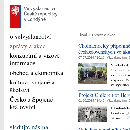
o velvyslanectví
Úvod
> zprávy a akce
zprávy a akce
Cholmondeley připomněl
československých vojáků
konzulární a vízové
07.07.2026 / 10:18 |
Aktualizováno:
0
informace
V sobotu 4.
Cholmondele
obchod a ekonomika
vzpomínková
vojsk do Vel
kultura, krajané a
velvyslane
školství
Projekt Children of Her
Česko a Spojené
01.10.2025 / 14:43 |
Aktualizováno:
0
království
Dlouhodobý 
Londýně „Ch
ukončen.
v
sledujte nás na
Odhalení památníku česk