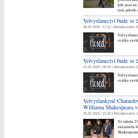
kde jsou na
tisíc pilot
Velvyslanectví bude ve č
06.05.2025 / 17:11 |
Aktualizováno:
0
Velvyslanec
svátku zavř
Velvyslanectví bude ve č
01.05.2025 / 00:33 |
Aktualizováno:
0
Velvyslanec
svátku zavř
Velvyslankyně Chatardov
Williama Shakespeara v 
25.04.2025 / 15:30 |
Aktualizováno:
2
Ve středu 2
zúčastnila 
Shakespeara