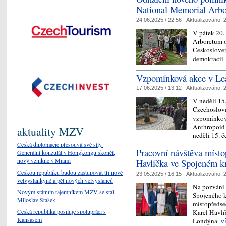
National Memorial Arb
24.06.2025 / 22:56 |
Aktualizováno:
2
V pátek 20.
Arboretum 
Českoslove
demokracii
Vzpomínková akce v Le
17.06.2025 / 13:12 |
Aktualizováno:
2
V neděli 15
Czechoslova
vzpomínková
Anthropoid 
aktuality MZV
neděli 15. 
Česká diplomacie přesouvá své síly.
Pracovní návštěva míst
Generální konzulát v Hongkongu skončí,
nový vznikne v Miami
Havlíčka ve Spojeném kr
Českou republiku budou zastupovat tři nové
23.05.2025 / 16:15 |
Aktualizováno:
2
velvyslankyně a pět nových velvyslanců
Na pozvání
Novým státním tajemníkem MZV se stal
Spojeného k
Miloslav Stašek
místopředs
Česká republika posiluje spolupráci s
Karel Havlí
Kansasem
Londýna.
v