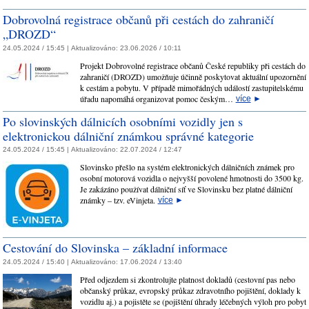
Dobrovolná registrace občanů při cestách do zahraničí
„DROZD“
24.05.2024 / 15:45 |
Aktualizováno:
23.06.2026 / 10:11
Projekt Dobrovolné registrace občanů České republiky při cestách do
zahraničí (DROZD) umožňuje účinně poskytovat aktuální upozornění
k cestám a pobytu. V případě mimořádných událostí zastupitelskému
úřadu napomáhá organizovat pomoc českým…
více
►
Po slovinských dálnicích osobními vozidly jen s
elektronickou dálniční známkou správné kategorie
24.05.2024 / 15:45 |
Aktualizováno:
22.07.2024 / 12:47
Slovinsko přešlo na systém elektronických dálničních známek pro
osobní motorová vozidla o nejvyšší povolené hmotnosti do 3500 kg.
Je zakázáno používat dálniční síť ve Slovinsku bez platné dálniční
známky – tzv. eVinjeta.
více
►
Cestování do Slovinska – základní informace
24.05.2024 / 15:40 |
Aktualizováno:
17.06.2024 / 13:40
Před odjezdem si zkontrolujte platnost dokladů (cestovní pas nebo
občanský průkaz, evropský průkaz zdravotního pojištění, doklady k
vozidlu aj.) a pojistěte se (pojištění úhrady léčebných výloh pro pobyt