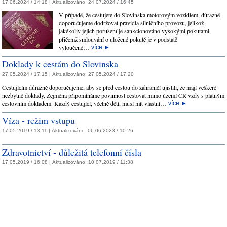
17.06.2024 / 14:18 |
Aktualizováno:
24.07.2024 / 16:45
V případě, že cestujete do Slovinska motorovým vozidlem, důrazně
doporučujeme dodržovat pravidla silničního provozu, jelikož
jakékoliv jejich porušení je sankcionováno vysokými pokutami,
přičemž smlouvání o uložené pokutě je v podstatě
vyloučené…
více
►
Doklady k cestám do Slovinska
27.05.2024 / 17:15 |
Aktualizováno:
27.05.2024 / 17:20
Cestujícím důrazně doporučujeme, aby se před cestou do zahraničí ujistili, že mají veškeré
nezbytné doklady. Zejména připomínáme povinnost cestovat mimo území ČR vždy s platným
cestovním dokladem. Každý cestující, včetně dětí, musí mít vlastní…
více
►
Víza - režim vstupu
17.05.2019 / 13:11 |
Aktualizováno:
06.06.2023 / 10:26
Zdravotnictví - důležitá telefonní čísla
17.05.2019 / 16:08 |
Aktualizováno:
10.07.2019 / 11:38