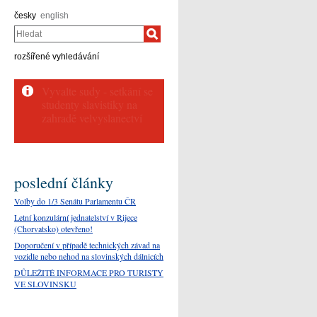
česky
english
Hledat
rozšířené vyhledávání
Přednáška velvyslance
ČR o česko-slovinských
vztazích a předání cen
překladatelské...
poslední články
Volby do 1/3 Senátu Parlamentu ČR
Letní konzulární jednatelství v Rijece
(Chorvatsko) otevřeno!
Doporučení v případě technických závad na
vozidle nebo nehod na slovinských dálnicích
DŮLEŽITÉ INFORMACE PRO TURISTY
VE SLOVINSKU