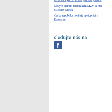
Novým státním tajemníkem MZV se stal
Miloslav Stašek
Česká republika posiluje spolupráci s
Kansasem
sledujte nás na