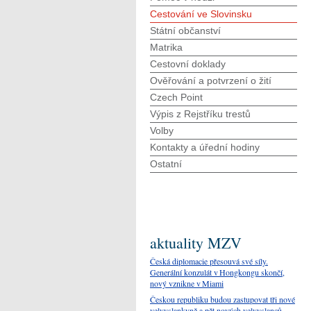
Cestování ve Slovinsku
Státní občanství
Matrika
Cestovní doklady
Ověřování a potvrzení o žití
Czech Point
Výpis z Rejstříku trestů
Volby
Kontakty a úřední hodiny
Ostatní
aktuality MZV
Česká diplomacie přesouvá své síly.
Generální konzulát v Hongkongu skončí,
nový vznikne v Miami
Českou republiku budou zastupovat tři nové
velvyslankyně a pět nových velvyslanců