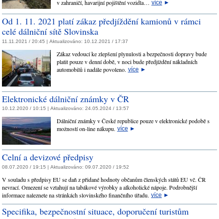
v zahraničí, havarijní pojištění vozidla…
více
►
Od 1. 11. 2021 platí zákaz předjíždění kamionů v rámci
celé dálniční sítě Slovinska
11.11.2021 / 20:45 |
Aktualizováno:
10.12.2021 / 17:37
Zákaz vedoucí ke zlepšení plynulosti a bezpečnosti dopravy bude
platit pouze v denní době, v noci bude předjíždění nákladních
automobilů i nadále povoleno.
více
►
Elektronické dálniční známky v ČR
10.12.2020 / 10:15 |
Aktualizováno:
24.05.2024 / 13:57
Dálniční známky v České republice pouze v elektronické podobě s
možností on-line nákupu.
více
►
Celní a devizové předpisy
08.07.2020 / 19:15 |
Aktualizováno:
09.07.2020 / 19:52
V souladu s předpisy EU se daň z přidané hodnoty občanům členských států EU vč. ČR
nevrací. Omezení se vztahují na tabákové výrobky a alkoholické nápoje. Podrobnější
informace naleznete na stránkách slovinského finančního úřadu.
více
►
Specifika, bezpečnostní situace, doporučení turistům