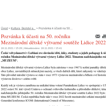
Úvod
>
Kultura, školství a...
> Pozvánka k účasti na 50....
Pozvánka k účasti na 50. ročníku
Mezinárodní dětské výtvarné soutěže Lidice 2022
18.11.2021 / 15:28 |
Aktualizováno:
18.11.2021 / 15:41
České velvyslanectví v Lublani zve slovinské děti, žáky, studenty a jejich pedagogy k úč
ročníku Mezinárodní dětské výtvarné výstavy Lidice 2022. Tématem nadcházejícího ro
„MUZEUM“.
Mezinárodní dětská výtvarná výstava Lidice byla založena v roce 1967 k uctění památky dětsk
obce Lidice, zavražděných německými nacisty, a všech dalších dětí, které zahynuly ve válečný
Tato původně národní výstava se stala v roce 1973 výstavou mezinárodní a během své histori
výstavou doslova v celém světě.
Každý rok je výstava zaměřena na unikátní téma volené Památníkem Lidice ve spolupráci s
2022 oslaví 50. leté výročí Úmluva o ochraně světového kulturního a přírodního dědictví, té
nadcházejícího jubilejního 50. ročníku Mezinárodní dětské výtvarné soutěže Lidice 2022 bylo
téma MUZEUM. Česká republika bude také v roce 2022 hostit mezinárodní setkání muzejníků
Generální konference ICOM (International Council of Museums).