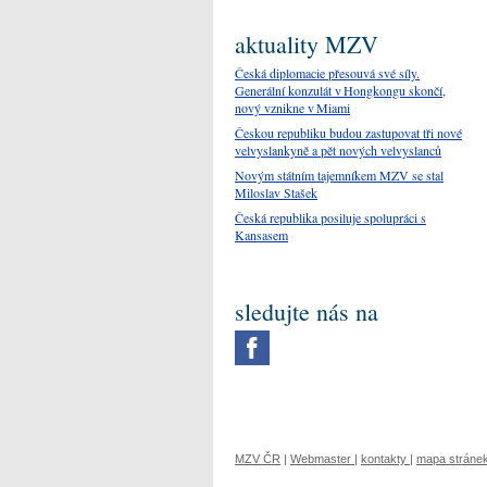
aktuality MZV
Česká diplomacie přesouvá své síly.
Generální konzulát v Hongkongu skončí,
nový vznikne v Miami
Českou republiku budou zastupovat tři nové
velvyslankyně a pět nových velvyslanců
Novým státním tajemníkem MZV se stal
Miloslav Stašek
Česká republika posiluje spolupráci s
Kansasem
sledujte nás na
MZV ČR
|
Webmaster
|
kontakty
|
mapa stráne