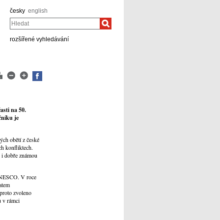
česky
english
Hledat
rozšířené vyhledávání
asti na 50.
čníku je
ých obětí z české
ch konfliktech.
e i dobře známou
 UNESCO. V roce
matem
 proto zvoleno
 v rámci