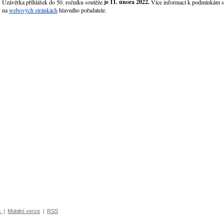
je 11. února 2022.
Uzávěrka přihlášek do 50. ročníku soutěže
Více informací k podmínkám so
na
webových stránkách
hlavního pořadatele.
k
|
Mobilní verze
|
RSS