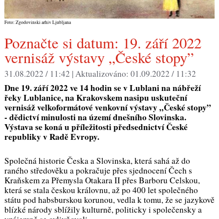
Foto: Zgodovinski arhiv Ljubljana
Poznačte si datum: 19. září 2022
vernisáž výstavy „České stopy”
31.08.2022 / 11:42 |
Aktualizováno:
01.09.2022 / 11:32
Dne 19. září 2022 ve 14 hodin se v Lublani na nábřeží
řeky Lublanice, na Krakovskem nasipu uskuteční
vernisáž velkoformátové venkovní výstavy „České stopy”
- dědictví minulosti na území dnešního Slovinska.
Výstava se koná u příležitosti předsednictví České
republiky v Radě Evropy.
Společná historie Česka a Slovinska, která sahá až do
raného středověku a pokračuje přes sjednocení Čech s
Kraňskem za Přemysla Otakara II přes Barboru Celskou,
která se stala českou královnu, až po 400 let společného
státu pod habsburskou korunou, vedla k tomu, že se jazykově
blízké národy sblížily kulturně, politicky i společensky a