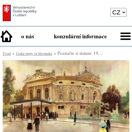
o nás
konzulární informace
>
> Poznačte si datum: 19....
Úvod
České stopy ve Slovinsku