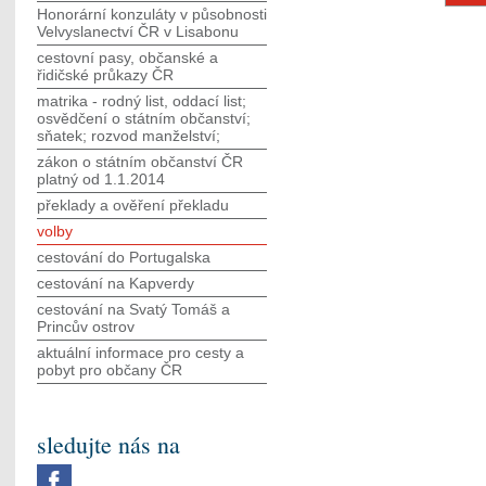
Honorární konzuláty v působnosti
Velvyslanectví ČR v Lisabonu
cestovní pasy, občanské a
řidičské průkazy ČR
matrika - rodný list, oddací list;
osvědčení o státním občanství;
sňatek; rozvod manželství;
zákon o státním občanství ČR
platný od 1.1.2014
překlady a ověření překladu
volby
cestování do Portugalska
cestování na Kapverdy
cestování na Svatý Tomáš a
Princův ostrov
aktuální informace pro cesty a
pobyt pro občany ČR
sledujte nás na