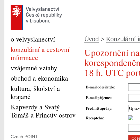
o velvyslanectví
Úvod
>
Konzulární 
konzulární a cestovní
Upozornění na 
informace
korespondenční
vzájemné vztahy
18 h. UTC por
obchod a ekonomika
kultura, školství a
E-mail odesílatele
:
krajané
E-mail příjemce
:
Kapverdy a Svatý
Předmět zprávy
:
Tomáš a Princův ostrov
Recaptcha
:
Czech POINT