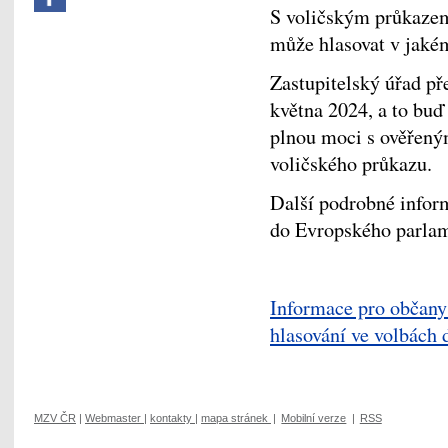
S voličským průkazem
může hlasovat v jaké
Zastupitelský úřad př
května 2024, a to buď
plnou moci s ověřený
voličského průkazu.
Další podrobné inform
do Evropského parlame
Informace pro občany
hlasování ve volbách 
MZV ČR
|
Webmaster
|
kontakty
|
mapa stránek
|
Mobilní verze
|
RSS