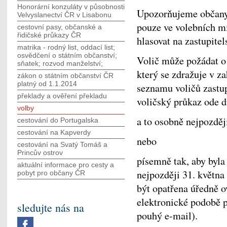
Honorární konzuláty v působnosti
Upozorňujeme občany Č
Velvyslanectví ČR v Lisabonu
pouze ve volebních m
cestovní pasy, občanské a
řidičské průkazy ČR
hlasovat na zastupite
matrika - rodný list, oddací list;
osvědčení o státním občanství;
Volič může požádat o 
sňatek; rozvod manželství;
který se zdražuje v za
zákon o státním občanství ČR
platný od 1.1.2014
seznamu voličů zastu
překlady a ověření překladu
voličský průkaz ode d
volby
a to osobně nejpozděj
cestování do Portugalska
cestování na Kapverdy
nebo
cestování na Svatý Tomáš a
Princův ostrov
písemně tak, aby byla
aktuální informace pro cesty a
nejpozději 31. května
pobyt pro občany ČR
být opatřena úředně 
elektronické podobě p
sledujte nás na
pouhý e-mail).