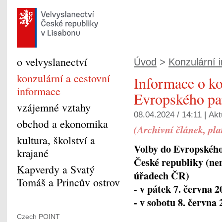
o velvyslanectví
Úvod
>
Konzulární 
konzulární a cestovní
Informace o ko
informace
Evropského pa
vzájemné vztahy
08.04.2024 / 14:11 |
Akt
obchod a ekonomika
(Archivní článek, pla
kultura, školství a
Volby do Evropského
krajané
České republiky (nen
Kapverdy a Svatý
úřadech ČR)
Tomáš a Princův ostrov
- v pátek 7. června 
- v sobotu 8. června
Czech POINT