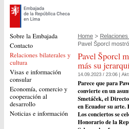
Sobre la Embajada
Home
>
Relaciones b
Pavel Šporcl mostró
Contacto
Pavel Šporcl m
Relaciones bilaterales y
cultura
más su jerarqu
Visas e información
14.09.2023 / 23:06 |
Akt
consular
Parece que para Pave
Economía, comercio y
convierte en un asun
cooperación al
Smetáček, el Direct
desarrollo
en Ecuador su arte. 
Noticias e información
Los conciertos se ce
Honorario de la Re