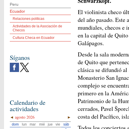
Schwarzkopf.
Peru
El violinista checo úl
Ecuador
del año pasado. Este 
Relaciones politicas
mundiales, checos e i
Actividades de la Asociación de
Checos
en la capital de Quito
Cultura Checa en Ecuador
Galápagos.
Desde la sala moderna 
Síganos
de Quito que pertene
clásica se difundió al
Monasterio San Ignac
complejo se encuentra
primero en la América 
Patrimonio de la Hu
Calendario de
actividades
cerrados, Pavel Šporcl
costa del Pacífico, is
◄
agosto 2026
►
dom
lun
mar
mié
jue
vie
sáb
Todos los conciertos 