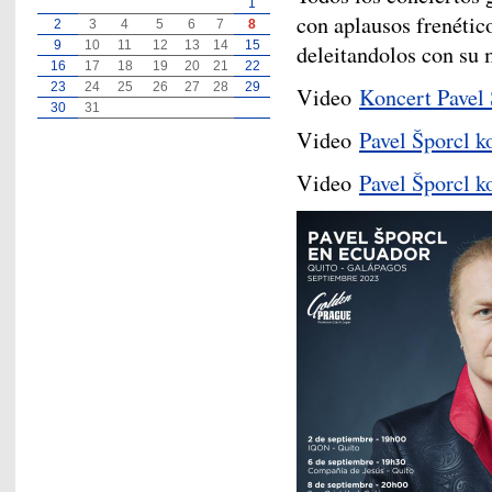
1
con aplausos frenétic
2
3
4
5
6
7
8
9
10
11
12
13
14
15
deleitandolos con su 
16
17
18
19
20
21
22
23
24
25
26
27
28
29
Video
Koncert Pavel
30
31
Video
Pavel Šporcl k
Video
Pavel Šporcl k