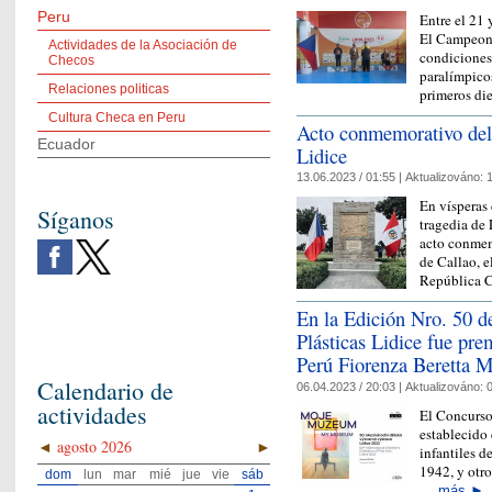
Peru
Entre el 21 
El Campeona
Actividades de la Asociación de
condiciones 
Checos
paralímpicos
Relaciones politicas
primeros d
Cultura Checa en Peru
Acto conmemorativo del 
Ecuador
Lidice
13.06.2023 / 01:55 |
Aktualizováno:
1
En vísperas 
Síganos
tragedia de 
acto conmemo
de Callao, e
República
En la Edición Nro. 50 d
Plásticas Lidice fue pre
Perú Fiorenza Beretta M
Calendario de
06.04.2023 / 20:03 |
Aktualizováno:
0
actividades
El Concurso 
establecido
◄
agosto 2026
►
infantiles d
1942, y otro
dom
lun
mar
mié
jue
vie
sáb
…
más
►