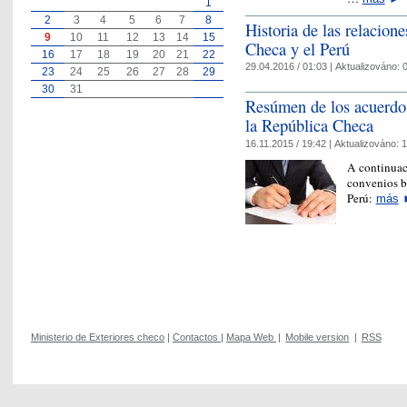
1
2
3
4
5
6
7
8
Historia de las relacion
9
10
11
12
13
14
15
Checa y el Perú
16
17
18
19
20
21
22
29.04.2016 / 01:03 |
Aktualizováno:
0
23
24
25
26
27
28
29
30
31
Resúmen de los acuerdos 
la República Checa
16.11.2015 / 19:42 |
Aktualizováno:
1
A continuac
convenios bi
Perú:
más
Ministerio de Exteriores checo
|
Contactos
|
Mapa Web
|
Mobile version
|
RSS