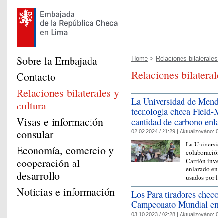
Sobre la Embajada
Home
>
Relaciones bilaterales 
Relaciones bilatera
Contacto
Relaciones bilaterales y
La Universidad de Mend
cultura
tecnología checa Field-
Visas e información
cantidad de carbono enla
consular
02.02.2024 / 21:29 |
Aktualizováno:
0
La Univers
Economía, comercio y
colaboració
cooperación al
Carrión inv
enlazado en 
desarrollo
usados por 
Noticias e información
Los Para tiradores chec
Campeonato Mundial e
03.10.2023 / 02:28 |
Aktualizováno:
0