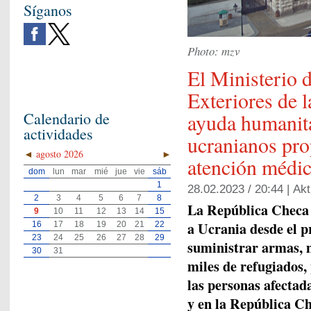
Síganos
Photo: mzv
El Ministerio 
Exteriores de 
ayuda humanita
Calendario de
actividades
ucranianos pro
◄
agosto 2026
►
atención médic
dom
lun
mar
mié
jue
vie
sáb
1
28.02.2023 / 20:44 |
Akt
2
3
4
5
6
7
8
La República Checa 
9
10
11
12
13
14
15
a Ucrania desde el p
16
17
18
19
20
21
22
23
24
25
26
27
28
29
suministrar armas, m
30
31
miles de refugiados
las personas afectad
y en la República Ch