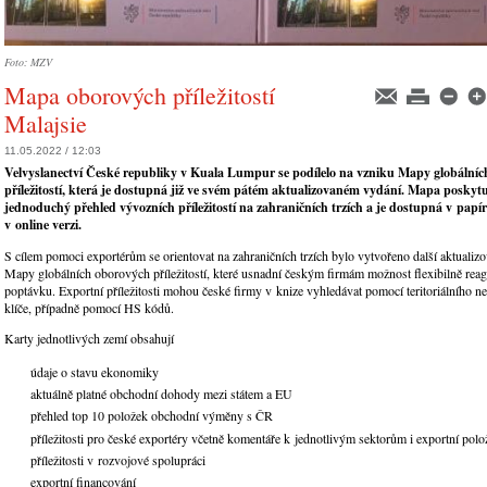
Foto: MZV
Mapa oborových příležitostí
Malajsie
11.05.2022 / 12:03
Velvyslanectví České republiky v Kuala Lumpur se podílelo na vzniku Mapy globální
příležitostí, která je dostupná již ve svém pátém aktualizovaném vydání. Mapa posky
jednoduchý přehled vývozních příležitostí na zahraničních trzích a je dostupná v papíro
v online verzi.
S cílem pomoci exportérům se orientovat na zahraničních trzích bylo vytvořeno další aktualiz
Mapy globálních oborových příležitostí, které usnadní českým firmám možnost flexibilně rea
poptávku. Exportní příležitosti mohou české firmy v knize vyhledávat pomocí teritoriálního 
klíče, případně pomocí HS kódů.
Karty jednotlivých zemí obsahují
údaje o stavu ekonomiky
aktuálně platné obchodní dohody mezi státem a EU
přehled top 10 položek obchodní výměny s ČR
příležitosti pro české exportéry včetně komentáře k jednotlivým sektorům i exportní po
příležitosti v rozvojové spolupráci
exportní financování