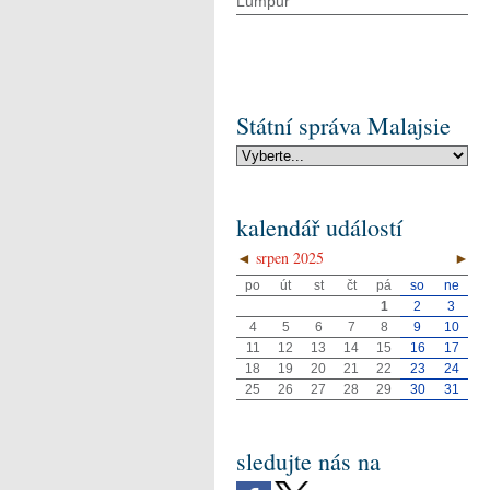
Lumpur
Státní správa Malajsie
kalendář událostí
◄
srpen 2025
►
po
út
st
čt
pá
so
ne
1
2
3
4
5
6
7
8
9
10
11
12
13
14
15
16
17
18
19
20
21
22
23
24
25
26
27
28
29
30
31
sledujte nás na