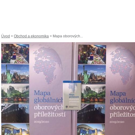
Úvod
>
Obchod a ekonomika
> Mapa oborových...