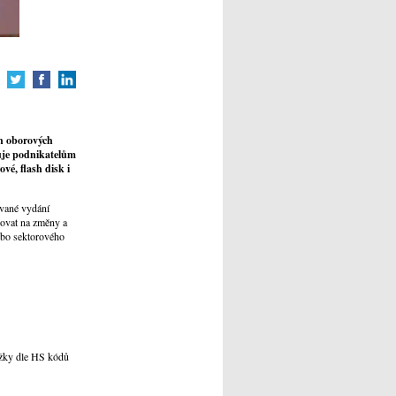
ch oborových
tuje podnikatelům
vé, flash disk i
ované vydání
govat na změny a
nebo sektorového
ložky dle HS kódů