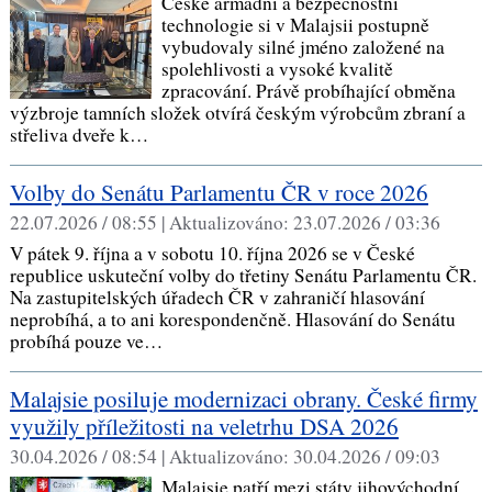
České armádní a bezpečnostní
technologie si v Malajsii postupně
vybudovaly silné jméno založené na
spolehlivosti a vysoké kvalitě
zpracování. Právě probíhající obměna
výzbroje tamních složek otvírá českým výrobcům zbraní a
střeliva dveře k…
Volby do Senátu Parlamentu ČR v roce 2026
22.07.2026 / 08:55 |
Aktualizováno:
23.07.2026 / 03:36
V pátek 9. října a v sobotu 10. října 2026 se v České
republice uskuteční volby do třetiny Senátu Parlamentu ČR.
Na zastupitelských úřadech ČR v zahraničí hlasování
neprobíhá, a to ani korespondenčně. Hlasování do Senátu
probíhá pouze ve…
Malajsie posiluje modernizaci obrany. České firmy
využily příležitosti na veletrhu DSA 2026
30.04.2026 / 08:54 |
Aktualizováno:
30.04.2026 / 09:03
Malajsie patří mezi státy jihovýchodní