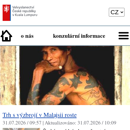
o nás
konzulární informace
Trh s výzbrojí v Malajsii roste
31.07.2026 / 09:57 |
Aktualizováno:
31.07.2026 / 10:09