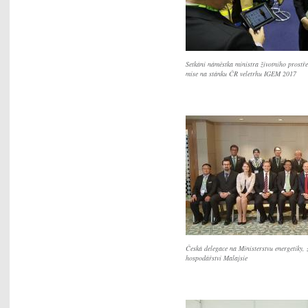
Setkání náměstka ministra životního prostře
mise na stánku ČR veletrhu IGEM 2017
Česká delegace na Ministerstvu energetiky, 
hospodářství Malajsie