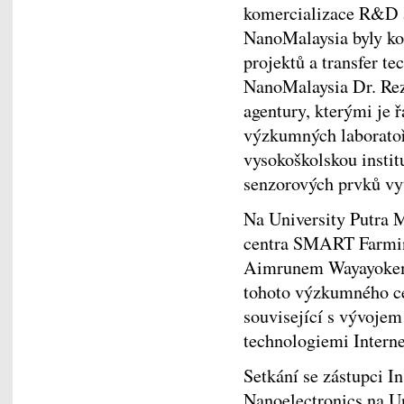
komercializace R&D a
NanoMalaysia byly ko
projektů a transfer t
NanoMalaysia Dr. Rez
agentury, kterými je 
výzkumných laboratoří
vysokoškolskou instit
senzorových prvků vyu
Na University Putra M
centra SMART Farmin
Aimrunem Wayayokem 
tohoto výzkumného ce
související s vývojem
technologiemi Interne
Setkání se zástupci I
Nanoelectronics na ​U