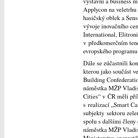
výstavní a business m
Applycon na veletrhu
hasičský oblek a Sens
vývoje inovačního c
International, Elitron
v předkomerčním ten
evropského programu
Dále se zúčastnili k
kterou jako součást v
Building Confederatio
náměstka MŽP Vladisl
Cities“ v ČR měli pří
s realizací „Smart C
subjekty sektoru zele
spolu s dalšími členy
náměstka MŽP Vladis
Ministerstva energeti