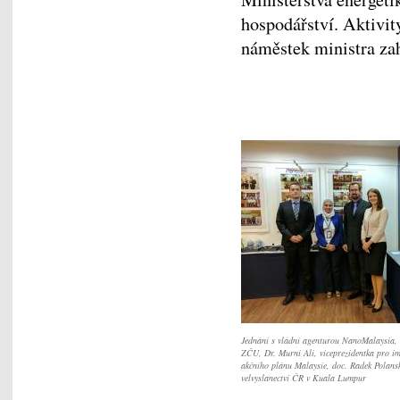
hospodářství. Aktivit
náměstek ministra zah
Jednání s vládní agenturou NanoMalaysia, 
ZČU, Dr. Murni Ali, viceprezidentka pro i
akčního plánu Malaysie, doc. Radek Pola
velvyslanectví ČR v Kuala Lumpur