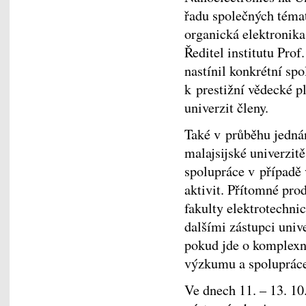
řadu společných tém
organická elektronika,
Ředitel institutu Pro
nastínil konkrétní sp
k prestižní vědecké p
univerzit členy.
Také v průběhu jedná
malajsijské univerzit
spolupráce v případ
aktivit. Přítomné pro
fakulty elektrotechni
dalšími zástupci uni
pokud jde o komplexno
výzkumu a spolupráce
Ve dnech 11. – 13. 10