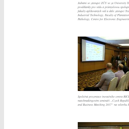
Jednání se zástupci ZČU se za University 
proděkanky pro vědu a průmyslovou spoluprá
fakulty aplikovaných věd a dále zástupci Tex
Industrial Technology, Faculty of Plantati
Pathology, Centre for Electronic Engineeri
Společná prezentace inovačního centra RIC
matchmakingovém semináři „Czech Republic
and Business Matching 2017“ na veletrhu