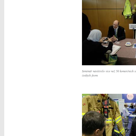
Seminář navštívilo více než 50 komerčních 
českých firem