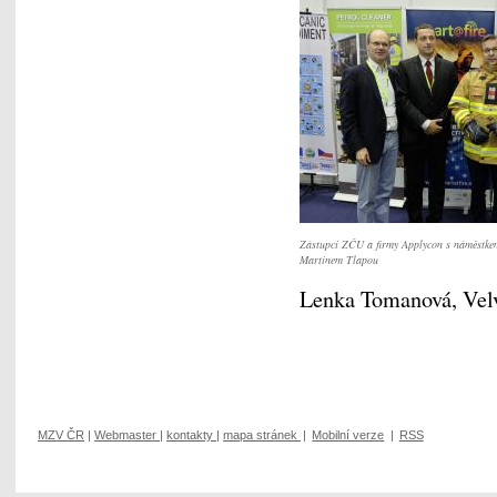
Zástupci ZČU a firmy Applycon s náměstkem
Martinem Tlapou
Lenka Tomanová, Vel
MZV ČR
|
Webmaster
|
kontakty
|
mapa stránek
|
Mobilní verze
|
RSS