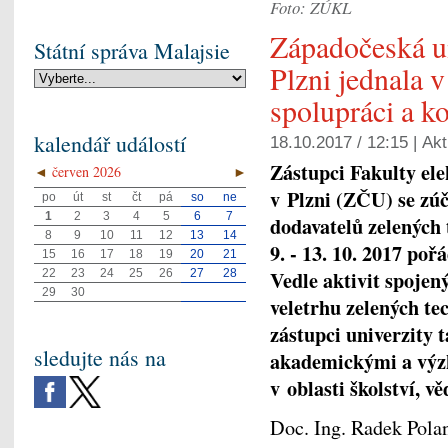
Foto: ZÚKL
Západočeská un
Státní správa Malajsie
Plzni jednala 
spolupráci a k
kalendář událostí
18.10.2017 / 12:15 |
Akt
Zástupci Fakulty el
◄
červen 2026
►
v Plzni (ZČU) se zúč
po
út
st
čt
pá
so
ne
1
2
3
4
5
6
7
dodavatelů zelených 
8
9
10
11
12
13
14
9. - 13. 10. 2017 po
15
16
17
18
19
20
21
Vedle aktivit spojen
22
23
24
25
26
27
28
29
30
veletrhu zelených t
zástupci univerzity 
sledujte nás na
akademickými a výz
v oblasti školství, 
Doc. Ing. Radek Polan