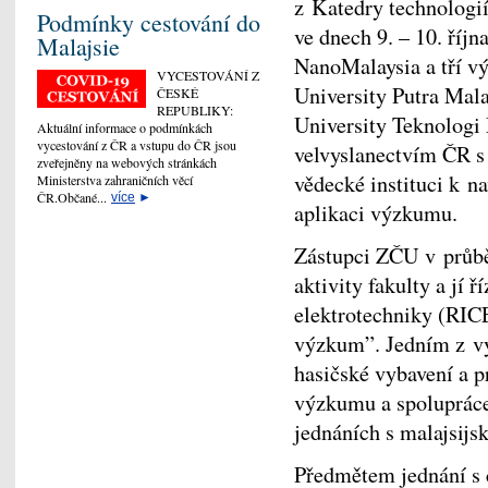
z Katedry technologi
Podmínky cestování do
ve dnech 9. – 10. říjn
Malajsie
NanoMalaysia a tří v
VYCESTOVÁNÍ Z
University Putra Mal
ČESKÉ
REPUBLIKY:
University Teknologi
Aktuální informace o podmínkách
vycestování z ČR a vstupu do ČR jsou
velvyslanectvím ČR s
zveřejněny na webových stránkách
vědecké instituci k n
Ministerstva zahraničních věcí
ČR.Občané...
více
►
aplikaci výzkumu.
Zástupci ZČU v průběh
aktivity fakulty a jí 
elektrotechniky (RIC
výzkum”. Jedním z vý
hasičské vybavení a p
výzkumu a spolupráce
jednáních s malajsijs
Předmětem jednání s 