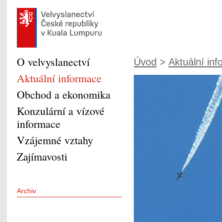
O velvyslanectví
Úvod
>
Aktuální in
Aktuální informace
Obchod a ekonomika
Konzulární a vízové
informace
Vzájemné vztahy
Zajímavosti
Archiv