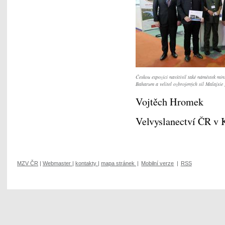
Českou expozici navštívil také náměstek mi
Baharum a velitel ozbrojených sil Malajsi
Vojtěch Hromek
Velvyslanectví ČR v
MZV ČR
|
Webmaster
|
kontakty
|
mapa stránek
|
Mobilní verze
|
RSS