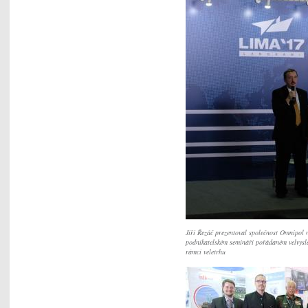
Jiří Řezáč prezentoval společnost Omnipol 
podnikatelském semináři pořádaném velvysl
rámci veletrhu