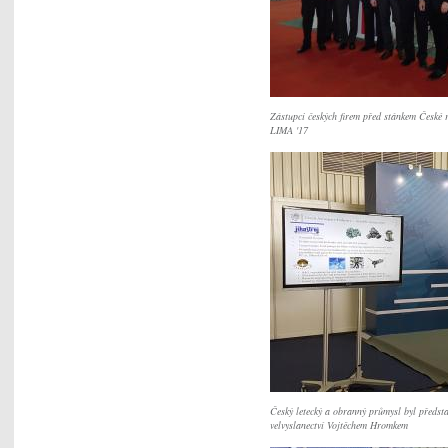
Zástupci českých firem před stánkem České r
LIMA '17
Český letecký a obranný průmysl byl předs
velvyslanectví Vojtěchem Hromkem