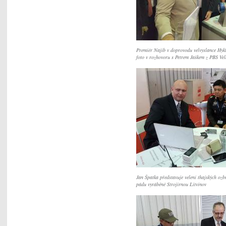
Premiér Najib v doprovodu velvyslance Hykl
foto v rozhovoru s Petrem Jaškem z PBS Vel
Jan Špatka představuje velení thajských ozb
pádu vyráběné Strojírnou Litvínov