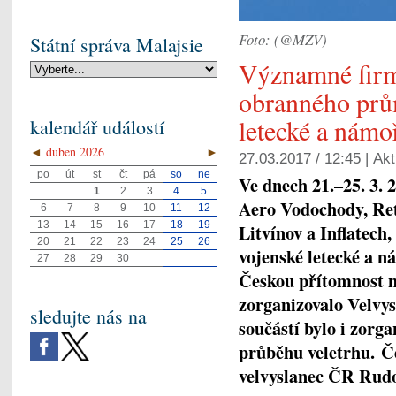
Foto: (@MZV)
Státní správa Malajsie
Významné fir
obranného prům
letecké a námo
kalendář událostí
◄
duben 2026
►
27.03.2017 / 12:45 |
Akt
po
út
st
čt
pá
so
ne
Ve dnech 21.–25. 3. 
1
2
3
4
5
Aero Vodochody, Ret
6
7
8
9
10
11
12
13
14
15
16
17
18
19
Litvínov a Inflatech
20
21
22
23
24
25
26
vojenské letecké a 
27
28
29
30
Českou přítomnost na
zorganizovalo Velv
sledujte nás na
součástí bylo i zorg
průběhu veletrhu.
Č
velvyslanec ČR Rudo