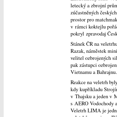
letecký a zbrojní prů
zúčastněných českých 
prostor pro matchma
v rámci koktejlu poř
pokryl zpravodaj Čes
Stánek ČR na veletrhu
Razak, náměstek mini
velitel ozbrojených s
pak zástupci ozbrojen
Vietnamu a Bahrajnu.
Reakce na veletrh byl
kdy kupříkladu Strojí
v Thajsku a jeden v M
s AERO Vodochody a 
Veletrh LIMA je jedn