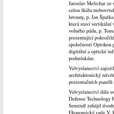
Jaroslav Melichar ze 
celou škálu turbovrtu
letouny, p. Jan Špatka
která staví vertikální
volného pádu, p. Tomá
prezentující pokročil
společnosti Optokon 
digitální a optické i
podmínkám.
Velvyslanectví zajisti
architektonický návrh 
prezentačních panelů 
Velvyslanectví dále 
Defense Technology Pr
Seminář zahájil úvod
Ekonomický rada V. H