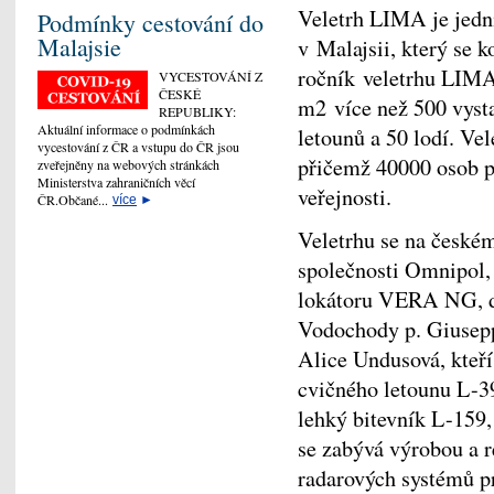
Veletrh LIMA je jedn
Podmínky cestování do
Malajsie
v Malajsii, který se k
ročník veletrhu LIMA 
VYCESTOVÁNÍ Z
ČESKÉ
m
2
více než 500 vysta
REPUBLIKY:
Aktuální informace o podmínkách
letounů a 50 lodí. Vel
vycestování z ČR a vstupu do ČR jsou
přičemž 40000 osob p
zveřejněny na webových stránkách
Ministerstva zahraničních věcí
veřejnosti.
ČR.Občané...
více
►
Veletrhu se na českém 
společnosti Omnipol,
lokátoru VERA NG, dá
Vodochody p. Giusepp
Alice Undusová, kteří
cvičného letounu L-39
lehký bitevník L-159,
se zabývá výrobou a r
radarových systémů pro