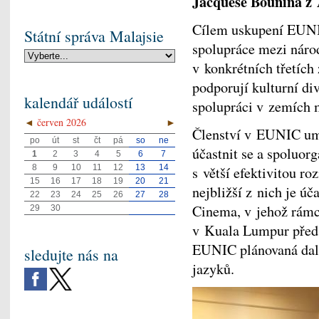
Jacquese Bounina z A
Cílem uskupení EUNIC
Státní správa Malajsie
spolupráce mezi národ
v konkrétních třetíc
podporují kulturní div
kalendář událostí
spolupráci v zemích 
◄
červen 2026
►
Členství v EUNIC umo
po
út
st
čt
pá
so
ne
účastnit se a spoluor
1
2
3
4
5
6
7
8
9
10
11
12
13
14
s větší efektivitou ro
15
16
17
18
19
20
21
nejbližší z nich je ú
22
23
24
25
26
27
28
Cinema, v jehož rámc
29
30
v Kuala Lumpur předst
EUNIC plánovaná dalš
sledujte nás na
jazyků.