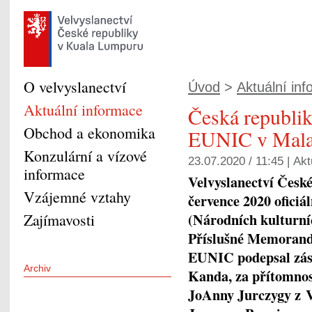
O velvyslanectví
Úvod
>
Aktuální in
Aktuální informace
Česká republik
Obchod a ekonomika
EUNIC v Malaj
Konzulární a vízové
23.07.2020 / 11:45 |
Akt
informace
Velvyslanectví Česk
Vzájemné vztahy
července 2020 ofici
(Národních kulturníc
Zajímavosti
Příslušné Memorand
EUNIC podepsal zást
Archiv
Kanda, za přítomnos
JoAnny Jurczygy z Ve