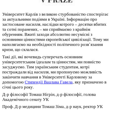
Університет Карлів з великою стурбованістю спостерігає
за актуальними подіями в Україні. Інформацію про
застосоване насилля, наслідки котрого – десятки вбитих
та сотні поранених, – ми сприймаємо з крайнім
обуренням. Вжиті заходи абсолютно несумісні з
основними цінностями європейської цивілізації. Тому ми
наполягаємо на необхідності політичного розв’язання
кризи, що склалася.
Такі дії, які вочевидь суперечать основним
університетським ідеалам та цінностям, ми повністю
засуджуємо. Тим українським студентам, котрі
постраждали від насилля, ми пропонуємо можливість
закінчити навчання в Університеті Карловому за
допомогою
Стипендії Вацлава Гавела
, яку призначено в
січні цього року.
Д-р філософії Томаш Нігрін, д-р філософії, голова
Академічного сенату УК
Проф. Д-р медицини Томаш Зіма, д-р наук, ректор УК