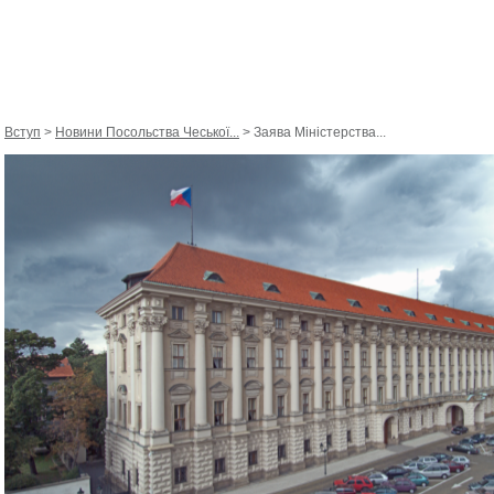
Вступ
>
Новини Посольствa Чеської...
> Заява Міністерства...