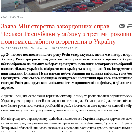
Photo: МЗС Чехії
Заява Міністерства закордонних справ
Чеської Республіки у зв'язку з третіми роков
повномасштабного вторгнення в Україну
24.02.2025 / 14:30 |
Aktualizováno:
26.02.2025 / 16:47
До 24 лютого позапозаминулого року Росія стверджувала, що не має наміру вторг
Україну. Рівно три роки тому десятки тисяч російських військ вторглися в Украї
вбити обраного на вільних виборах президента, повалити демократично обраний
якомога більше українців, підірвати всю країну та використати її як інструмент 
інші держави. Владімір Путін ніколи не був обраний на вільних виборах, тому бо
Президента Зеленського і поширює безпідставні нісенітниці про його нелегітимні
сьогодні Росія декларує свою зацікавленість у припиненні конфлікту, її дії лише
агресію.
Агресія Росії, яка сягає своїм корінням окупації Криму та розпалювання збройного кон
України у 2014 році, є постійною загрозою не лише для України, але й для всього вільно
вже багато років протистоїть російській агресії, відстоюючи своє право на вільний виб
і платячи за це високу ціну у вигляді щоденних людських і матеріальних жертв.
Ми підтримуємо територіальну цілісність і суверенітет України. Кордони держав не мож
силою - ми продовжуватимемо вважати Крим та частини Донецької, Луганської, Херсонс
Запорізької областей, які наразі незаконно окуповані російською армією, неподільними 