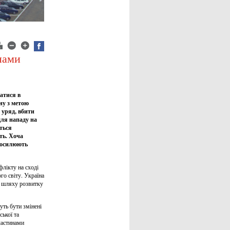
инами
атися в
ну з метою
 уряд, вбити
для нападу на
їться
сть. Хоча
 посилюють
флікту на сході
го світу. Україна
ір шляху розвитку
уть бути змінені
ької та
частинами