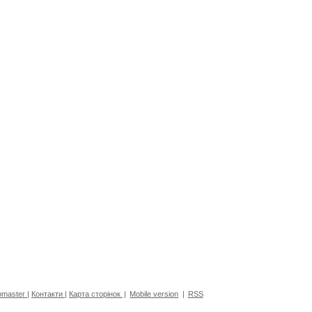
master
|
Контакти
|
Карта сторінок
|
Mobile version
|
RSS