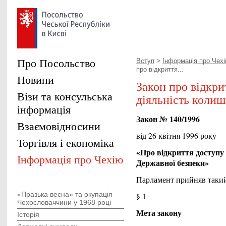
Про Посольство
Вступ
>
Інформація про Чех
про відкриття...
Новини
Закон про відкри
Візи та консульська
діяльність колиш
інформація
Закон № 140/1996
Взаємовідносини
від 26 квітня 1996 року
Торгівля і економіка
«Про відкриття доступу 
Інформація про Чехію
Державної безпеки»
Парламент прийняв такий 
«Празька весна» та окупація
§ 1
Чехословаччини у 1968 році
Мета закону
Історія