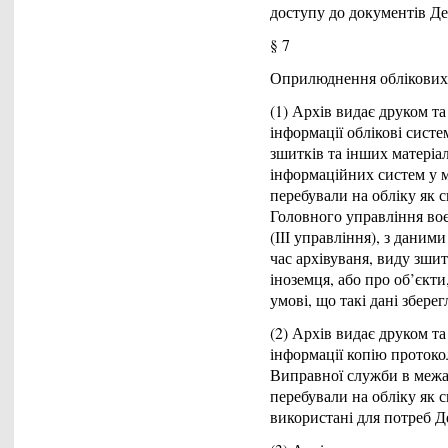
доступу до документів Де
§ 7
Оприлюднення облікових 
(1) Архів видає друком т
інформації облікові систе
зшитків та інших матеріал
інформаційних систем у м
перебували на обліку як 
Головного управління воє
(ІІІ управління), з даним
час архівуваня, виду зшит
іноземця, або про об’єкт
умові, що такі дані зберег
(2) Архів видає друком т
інформації копію проток
Виправної служби в межах
перебували на обліку як 
використані для потреб Д