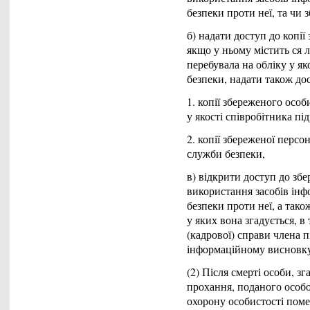
безпеки проти неї, та чи 
б) надати доступ до копії
якщо у ньому містить ся л
перебувала на обліку у як
безпеки, надати також до
1. копії збереженого особ
у якості співробітника пі
2. копії збереженої персо
служби безпеки,
в) відкрити доступ до збе
використання засобів інф
безпеки проти неї, а так
у яких вона згадується, в
(кадрової) справи члена п
інформаційному висновк
(2) Після смерті особи, зг
прохання, поданого особо
охорону особистості поме