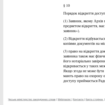
§ 10
Порядок відкриття досту
(1) Заявник, якому Архів
предметом відкриття, має
заявник»).
(2) Відкриття відбуваєть
копіями документів на міс
(3) право на відкриття до
заявника також має фізичн
його нотаріально завірен
відкривається у таких ме
Якщо згода не може бути 
мають право на охорону о
доступу приймається Рад
Чеське міністерство закордонних справ
|
Webmaster
|
Контакти
|
Карта сторінок
|