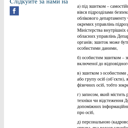
Cлідкуйте за нами на
а) під зшитком – самості
вівся підрозділами безпек
облікового департаменту 
окремих управлінь підрозд
Міністерства внутрішніх 
обласних управлінь Депа
органів; зшиток може бут
особистими даними,
б) особистим зшитком – з
включеної до відповідного
в) зшитком з особистими 
або групу осіб (об’єкти),
фізичних осіб, тобто зок
г) записом, який містить 
техніки чи відстеження Д
допоміжних інформаційни
про осіб,
д) персональною (кадрово
справа, яка велася служб