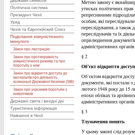
Державні символи
Метою закону є якнайшир
Політична система
утисках політичних прав 
репресивними підрозділам
Президент Чехії
особам, які переслідувал
Уряд
переслідування, а також
Чехія та Європейский Союз
переслідувачів та їх діял
Подолання комуністичного
оприлюднення документів
минулого
адміністративних органів
Закон про люстрацію
§ 2
Закон про протиправність
комуністичного режиму та про
Об’єкт відкриття досту
боротьбу з ним
Закон про відкриття доступу до
Об’єктом відкриття досту
матеріалів про діяльність
документи, які постали з д
колишньої Державної безпеки (StB)
лютого 1948 року до 15 лю
Закон про учасників боротьби з
комунізмом
епохи обліках та архівни
адміністративних органів
Державні святa і виxідні дні
Туристична інформація
§ 3
Навчання в Чехії
Тлумачення понять
У цьому законі слід розум