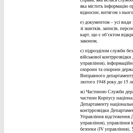
яка містить інформацію п
відносин; витягом з нього
е) документом – усі види
зі зшитків, записів, перс
карт, що є об’єктом відк
законом,
є) підрозділом служби бе
військової контррозвідки 
управління), інформацій
охорони та охорони держа
Виправного департаменту 
лютого 1948 року до 15 л
ж) Частиною Служби держ
частини Корпусу націонал
Департаменту національно
контррозвідки Департамен
Управління відстеження Д
управління), управління 
безпеки (ІV управління),