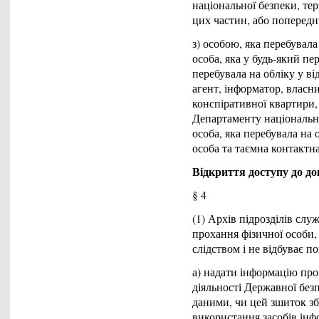
національної безпеки, тер
цих частин, або попередн
з) особою, яка перебувала
особа, яка у будь-який пе
перебувала на обліку у ві
агент, інформатор, власн
конспіративної квартири,
Департаменту національно
особа, яка перебувала на 
особа та таємна контактна
Відкриття доступу до д
§ 4
(1) Архів підрозділів слу
прохання фізичної особи, 
слідством і не відбуває п
а) надати інформацію про
діяльності Державної без
даними, чи цей зшиток збе
використання засобів інф