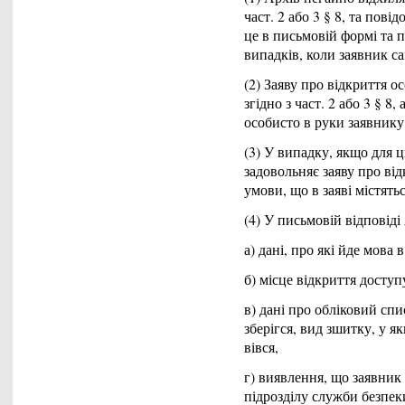
част. 2 або 3 § 8, та пов
це в письмовій формі та 
випадків, коли заявник са
(2) Заяву про відкриття о
згідно з част. 2 або 3 § 8
особисто в руки заявнику
(3) У випадку, якщо для ц
задовольняє заяву про від
умови, що в заяві містяться
(4) У письмовій відповід
а) дані, про які йде мова в 
б) місце відкриття доступ
в) дані про обліковий сп
зберігся, вид зшитку, у я
вівся,
г) виявлення, що заявник 
підрозділу служби безпек