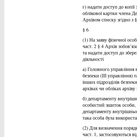
г) надати доступ до копії
облікової картки члена Д
Архівом списку згідно з §
§ 6
(1) На заяву фізичної особ
част. 2 § 4 Архів зобов’
та надати доступ до збер
діяльності
а) Головного управління 
безпеки (ІІІ управління) 
інших підрозділів безпеки
архівах чи обліках архіву
б) департаменту внутріш
особистий зшиток особи, 
департаменту внутрішньої
така особа була використ
(2) Для визначення поряд
част. 1, застосовуються в