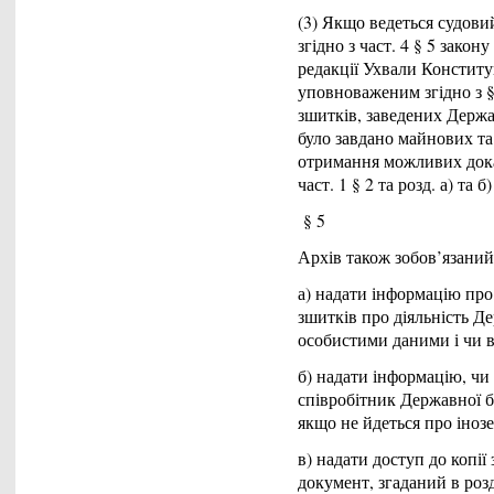
(3) Якщо ведеться судови
згідно з част. 4 § 5 закон
редакції Ухвали Конститу
уповноваженим згідно з §
зшитків, заведених Держ
було завдано майнових та 
отримання можливих доказ
част. 1 § 2 та розд. а) та б
§ 5
Архів також зобов’язаний 
а) надати інформацію про
зшитків про діяльність Д
особистими даними і чи в
б) надати інформацію, чи
співробітник Державної бе
якщо не йдеться про іноз
в) надати доступ до копії
документ, згаданий в розд