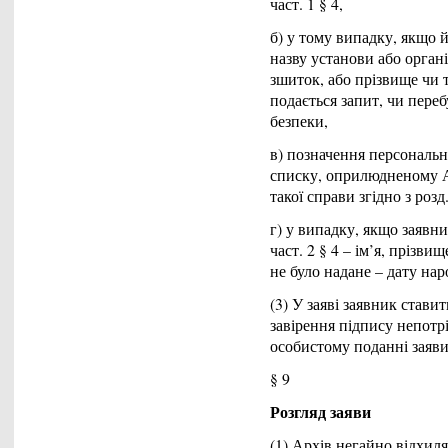
част. 1 § 4,
б) у тому випадку, якщо йд
назву установи або органі
зшиток, або прізвище чи т
подається запит, чи пере
безпеки,
в) позначення персонально
списку, оприлюдненому Ар
такої справи згідно з розд.
г) у випадку, якщо заявни
част. 2 § 4 – ім’я, прізв
не було надане – дату нар
(3) У заяві заявник стави
завірення підпису непотр
особистому поданні заяви
§ 9
Розгляд заяви
(1) Архів негайно відхиля