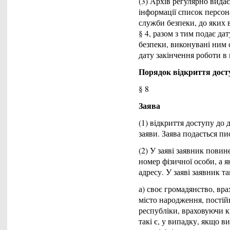
(3) Архів регулярно вида
інформації список персон
служби безпеки, до яких в
§ 4, разом з тим подає да
безпеки, виконувані ним 
дату закінчення роботи в 
Порядок відкриття дост
§ 8
Заява
(1) відкриття доступу до д
заяви. Заява подається пи
(2) У заяві заявник повин
номер фізичної особи, а 
адресу. У заяві заявник т
а) своє громадянство, вра
місто народження, постій
республіки, враховуючи 
такі є, у випадку, якщо в