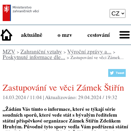
aktuálně
o mzv
cestování
MZV
Zahraniční vztahy
Výroční zprávy a...
>
>
>
Poskytnuté informace dle...
> Zastupování ve věci Zámek...
Zastupování ve věci Zámek Štiřín
14.03.2024 / 11:04 |
Aktualizováno:
29.04.2024 / 19:32
„Žádám Vás tímto o informace, které se týkají série
soudních sporů, které vede stát s bývalým ředitelem
státní příspěvkové organizace Zámek Štiřín Zdeňkem
Hrubým. Původně tyto spory vedla Vám podřízená státní