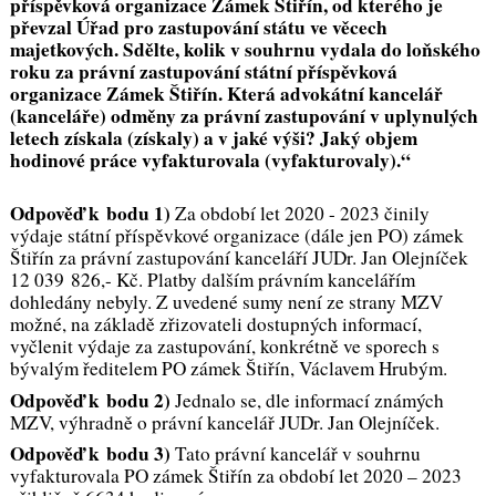
příspěvková organizace Zámek Štiřín, od kterého je
převzal Úřad pro zastupování státu ve věcech
majetkových. Sdělte, kolik v souhrnu vydala do loňského
roku za právní zastupování státní příspěvková
organizace Zámek Štiřín. Která advokátní kancelář
(kanceláře) odměny za právní zastupování v uplynulých
letech získala (získaly) a v jaké výši? Jaký objem
hodinové práce vyfakturovala (vyfakturovaly).“
Odpověď k bodu 1)
Za období let 2020 - 2023 činily
výdaje státní příspěvkové organizace (dále jen PO) zámek
Štiřín za právní zastupování kanceláří JUDr. Jan Olejníček
12 039 826,- Kč. Platby dalším právním kancelářím
dohledány nebyly. Z uvedené sumy není ze strany MZV
možné, na základě zřizovateli dostupných informací,
vyčlenit výdaje za zastupování, konkrétně ve sporech s
bývalým ředitelem PO zámek Štiřín, Václavem Hrubým.
Odpověď k bodu 2)
Jednalo se, dle informací známých
MZV, výhradně o právní kancelář JUDr. Jan Olejníček.
Odpověď k bodu 3)
Tato právní kancelář v souhrnu
vyfakturovala PO zámek Štiřín za období let 2020 – 2023