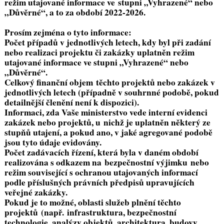
režim utajované informace ve stupni „Vyhrazené“ nebo
„Důvěrné“, a to za období 2022-2026.
Prosím zejména o tyto informace:
Počet případů v jednotlivých letech, kdy byl při zadání
nebo realizaci projektu či zakázky uplatněn režim
utajované informace ve stupni „Vyhrazené“ nebo
„Důvěrné“.
Celkový finanční objem těchto projektů nebo zakázek v
jednotlivých letech (případně v souhrnné podobě, pokud
detailnější členění není k dispozici).
Informaci, zda Vaše ministerstvo vede interní evidenci
zakázek nebo projektů, u nichž je uplatněn některý ze
stupňů utajení, a pokud ano, v jaké agregované podobě
jsou tyto údaje evidovány.
Počet zadávacích řízení, která byla v daném období
realizována s odkazem na bezpečnostní výjimku nebo
režim související s ochranou utajovaných informací
podle příslušných právních předpisů upravujících
veřejné zakázky.
Pokud je to možné, oblasti služeb plnění těchto
projektů (např. infrastruktura, bezpečnostní
technologie, analýzy objektů, architektura, budovy,