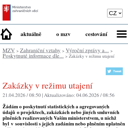
aktuálně
o mzv
cestování
MZV
Zahraniční vztahy
Výroční zprávy a...
>
>
>
Poskytnuté informace dle...
> Zakázky v režimu utajení
Zakázky v režimu utajení
21.04.2026 / 08:50 |
Aktualizováno:
04.06.2026 / 08:56
Žádám o poskytnutí statistických a agregovaných
údajů o projektech, zakázkách nebo jiných smluvních
plněních realizovaných Vaším ministerstvem, u nichž
byl v souvislosti s jejich zadáním nebo plněním uplatněn