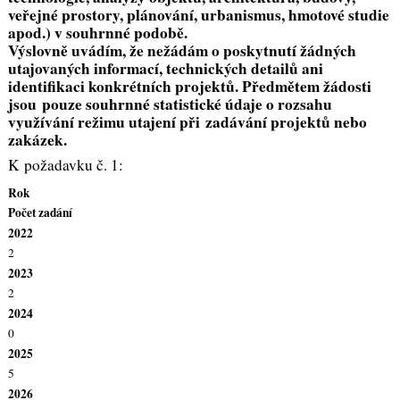
veřejné prostory, plánování, urbanismus, hmotové studie
apod.) v souhrnné podobě.
Výslovně uvádím, že nežádám o poskytnutí žádných
utajovaných informací, technických detailů ani
identifikaci konkrétních projektů. Předmětem žádosti
jsou pouze souhrnné statistické údaje o rozsahu
využívání režimu utajení při zadávání projektů nebo
zakázek.
K požadavku č. 1:
Rok
Počet zadání
2022
2
2023
2
2024
0
2025
5
2026