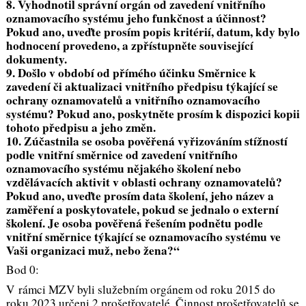
8. Vyhodnotil správní orgán od zavedení vnitřního
oznamovacího systému jeho funkčnost a účinnost?
Pokud ano, uveďte prosím popis kritérií, datum, kdy bylo
hodnocení provedeno, a zpřístupněte související
dokumenty.
9. Došlo v období od přímého účinku Směrnice k
zavedení či aktualizaci vnitřního předpisu týkající se
ochrany oznamovatelů a vnitřního oznamovacího
systému? Pokud ano, poskytněte prosím k dispozici kopii
tohoto předpisu a jeho změn.
10. Zúčastnila se osoba pověřená vyřizováním stížností
podle vnitřní směrnice od zavedení vnitřního
oznamovacího systému nějakého školení nebo
vzdělávacích aktivit v oblasti ochrany oznamovatelů?
Pokud ano, uveďte prosím data školení, jeho název a
zaměření a poskytovatele, pokud se jednalo o externí
školení. Je osoba pověřená řešením podnětu podle
vnitřní směrnice týkající se oznamovacího systému ve
Vaši organizaci muž, nebo žena?“
Bod 0:
V rámci MZV byli služebním orgánem od roku 2015 do
roku 2023 určeni 2 prošetřovatelé. Činnost prošetřovatelů se