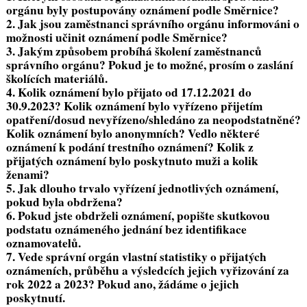
orgánu byly postupovány oznámení podle Směrnice?
2. Jak jsou zaměstnanci správního orgánu informováni o
možnosti učinit oznámení podle Směrnice?
3. Jakým způsobem probíhá školení zaměstnanců
správního orgánu? Pokud je to možné, prosím o zaslání
školících materiálů.
4. Kolik oznámení bylo přijato od 17.12.2021 do
30.9.2023? Kolik oznámení bylo vyřízeno přijetím
opatření/dosud nevyřízeno/shledáno za neopodstatněné?
Kolik oznámení bylo anonymních? Vedlo některé
oznámení k podání trestního oznámení? Kolik z
přijatých oznámení bylo poskytnuto muži a kolik
ženami?
5. Jak dlouho trvalo vyřízení jednotlivých oznámení,
pokud byla obdržena?
6. Pokud jste obdrželi oznámení, popište skutkovou
podstatu oznámeného jednání bez identifikace
oznamovatelů.
7. Vede správní orgán vlastní statistiky o přijatých
oznámeních, průběhu a výsledcích jejich vyřizování za
rok 2022 a 2023? Pokud ano, žádáme o jejich
poskytnutí.