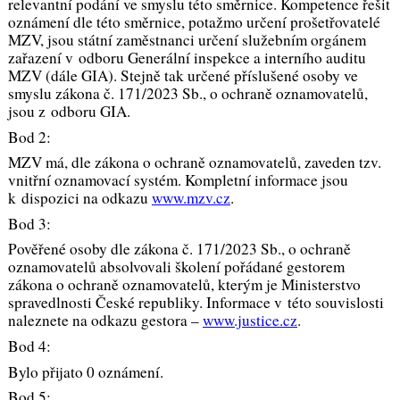
relevantní podání ve smyslu této směrnice. Kompetence řešit
oznámení dle této směrnice, potažmo určení prošetřovatelé
MZV, jsou státní zaměstnanci určení služebním orgánem
zařazení v odboru Generální inspekce a interního auditu
MZV (dále GIA). Stejně tak určené příslušené osoby ve
smyslu zákona č. 171/2023 Sb., o ochraně oznamovatelů,
jsou z odboru GIA.
Bod 2:
MZV má, dle zákona o ochraně oznamovatelů, zaveden tzv.
vnitřní oznamovací systém. Kompletní informace jsou
k dispozici na odkazu
www.mzv.cz
.
Bod 3:
Pověřené osoby dle zákona č. 171/2023 Sb., o ochraně
oznamovatelů absolvovali školení pořádané gestorem
zákona o ochraně oznamovatelů, kterým je Ministerstvo
spravedlnosti České republiky. Informace v této souvislosti
naleznete na odkazu gestora –
www.justice.cz
.
Bod 4:
Bylo přijato 0 oznámení.
Bod 5: