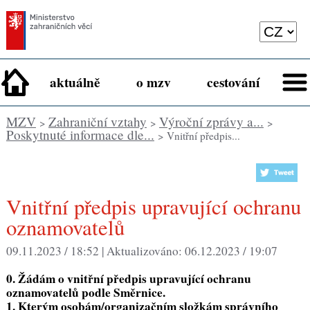
aktuálně
o mzv
cestování
MZV
Zahraniční vztahy
Výroční zprávy a...
>
>
>
Poskytnuté informace dle...
> Vnitřní předpis...
Vnitřní předpis upravující ochranu
oznamovatelů
09.11.2023 / 18:52 |
Aktualizováno:
06.12.2023 / 19:07
0. Žádám o vnitřní předpis upravující ochranu
oznamovatelů podle Směrnice.
1. Kterým osobám/organizačním složkám správního