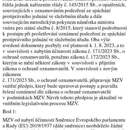
řídila jednak nařízením vlády č. 145/2015 Sb., o opatřeních,
souvisejících s oznamováním podezření ze spáchání
protiprávního jednání ve služebním úřadu a dále
souvisejícím metodickým pokynem náměstka ministra
vnitra pro státní službu č. 8/2015, který stanovil podrobnosti
k postupu při prošetřování oznámení podezření ze spáchání
protiprávního jednání ve služebním úřadu. Oba výše
uvedené dokumenty pozbyly své platnosti k 1. 8. 2023, a to
v souvislosti s nabytím účinnosti zákona č. 171/2023 Sb., o
ochraně oznamovatelů, potažmo zákona č. 172/2023 Sb.,
kterým se mění některé zákony v souvislosti s přijetím
zákona o ochraně oznamovatelů. V souvislosti s novým
zákonem
č. 171/2023 Sb., o ochraně oznamovatelů, připravuje MZV
vnitřní předpis, který bude upravovat postupy a pravidla
řešení oznámení dle zákona o ochraně oznamovatelů
v podmínkách MZV. Návrh tohoto předpisu je aktuálně ve
vnitřním legislativním procesu MZV.
Bod 1:
MZV od nabytí účinnosti Směrnice Evropského parlamentu
a Rady (EU) 2019/1937 (dále směrnice) neobdrželo žádné